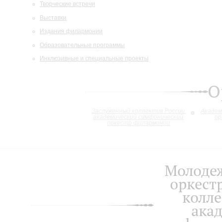
Творческие встречи
Выставки
Издания филармонии
Образовательные программы
Инклюзивные и специальные проекты
О
Заслуженный коллектив России
Академ
академический симфонический
ор
оркестр филармонии
Молоде
оркест
колле
ака