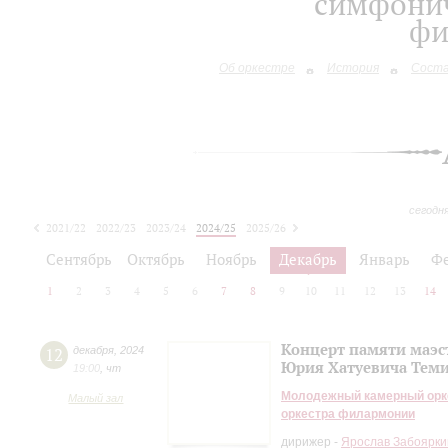
симфонич
фи
Об оркестре
История
Сост
сегодн
2021/22
2022/23
2023/24
2024/25
2025/26
2026/27
Сентябрь
Октябрь
Ноябрь
Декабрь
Январь
Ф
1
2
3
4
5
6
7
8
9
10
11
12
13
14
Концерт памяти маэс
12
декабря
,
2024
Юрия Хатуевича Тем
19:00
,
чт
Молодежный камерный орке
Малый зал
оркестра филармонии
дирижер -
Ярослав Забоярки