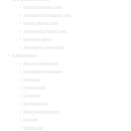
Билеты Большого зала
Абонементы Большого зала
Билеты Малого зала
Абонементы Малого зала
Как купить билет
Абонементы Музитория
О филармонии
Маэстро Темирканов
Правовая информация
Оркестры
Планы залов
Структура
Как добраться
Визит в филармонию
История
Библиотека