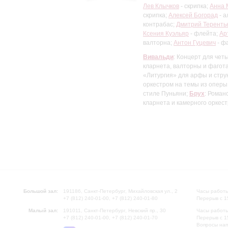
Лев Клычков
- скрипка;
Анна 
скрипка;
Алексей Богорад
- а
контрабас;
Дмитрий Теренть
Ксения Куэльяр
- флейта;
Ар
валторна;
Антон Гуцевич
- ф
Вивальди
: Концерт для чет
кларнета, валторны и фагот
«Литургия» для арфы и стру
оркестром на темы из оперы
стиле Пуньяни;
Брух
: Роман
кларнета и камерного оркес
Большой зал:
191186, Санкт-Петербург, Михайловская ул., 2
Часы работы
+7 (812) 240-01-00, +7 (812) 240-01-80
Перерыв с 1
Малый зал:
191011, Санкт-Петербург, Невский пр., 30
Часы работы
+7 (812) 240-01-00, +7 (812) 240-01-70
Перерыв с 1
Вопросы на