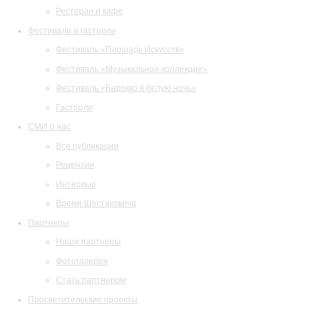
Ресторан и кафе
Фестивали и гастроли
Фестиваль «Площадь Искусств»
Фестиваль «Музыкальная коллекция»
Фестиваль «Барокко в белую ночь»
Гастроли
СМИ о нас
Все публикации
Рецензии
Интервью
Время Шостаковича
Партнеры
Наши партнеры
Фотогалерея
Стать партнером
Просветительские проекты