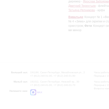
дирижер -
Ярослав Забоярки
Дмитрий Терентьев
- флейта
Татьяна Репникова
- арфа
Вивальди
: Концерт № 1 «Ве
№ 4 «Зима» для скрипки и ст
оркестром;
Фети
: Концерт с
ми минор
Большой зал:
191186, Санкт-Петербург, Михайловская ул., 2
Часы работы
+7 (812) 240-01-00, +7 (812) 240-01-80
Перерыв с 1
Малый зал:
191011, Санкт-Петербург, Невский пр., 30
Часы работы
+7 (812) 240-01-00, +7 (812) 240-01-70
Перерыв с 1
Вопросы на
Напишите нам:
MAX