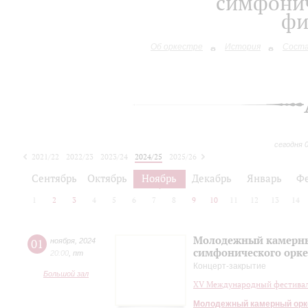
симфонич
фи
Об оркестре
История
Сост
сегодня 
2021/22
2022/23
2023/24
2024/25
2025/26
2026/27
Сентябрь
Октябрь
Ноябрь
Декабрь
Январь
Ф
1
2
3
4
5
6
7
8
9
10
11
12
13
14
Молодежный камерный
01
ноября
,
2024
симфонического орк
20:00
,
пт
Концерт-закрытие
Большой зал
XV Международный фестиваль
Молодежный камерный орке