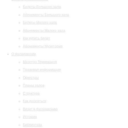
Билеты Большого зала
Абонементы Большого зала
Билеты Малого зала
Абонементы Малого зала
Как купить билет
Абонементы Музитория
О филармонии
Маэстро Темирканов
Правовая информация
Оркестры
Планы залов
Структура
Как добраться
Визит в филармонию
История
Библиотека