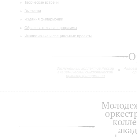
Творческие встречи
Выставки
Издания филармонии
Образовательные программы
Инклюзивные и специальные проекты
О
Заслуженный коллектив России
Академ
академический симфонический
ор
оркестр филармонии
Молоде
оркест
колле
ака