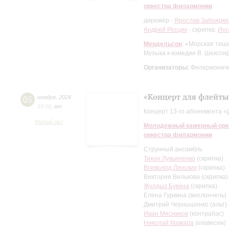
оркестра филармонии
дирижёр -
Ярослав Забоярки
Андрей Росцик
- скрипка;
Инг
Мендельсон
: «Морская тиш
Музыка к комедии В. Шекспи
Организаторы:
Филармониче
«Концерт для флейты
05
ноября
,
2024
19:00
,
вт
Концерт 13-го абонемента «
Малый зал
Молодежный камерный орке
оркестра филармонии
Струнный ансамбль
Тихон Лукьяненко
(скрипка)
Всеволод Ленских
(скрипка)
Виктория Велькова (скрипка)
Жулдыз Букина
(скрипка)
Елена Гуркина (виолончель)
Дмитрий Чернышенко (альт)
Иван Мясников
(контрабас)
Николай Мажара
(клавесин)