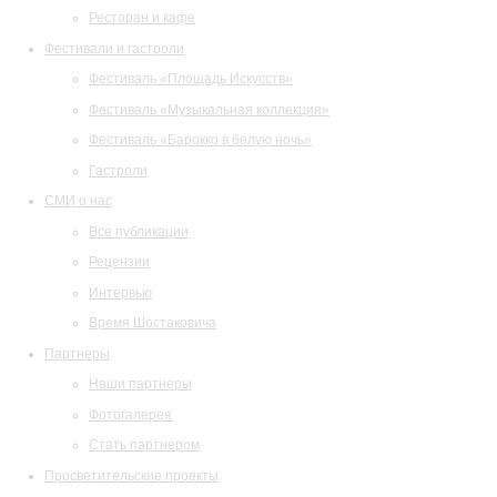
Ресторан и кафе
Фестивали и гастроли
Фестиваль «Площадь Искусств»
Фестиваль «Музыкальная коллекция»
Фестиваль «Барокко в белую ночь»
Гастроли
СМИ о нас
Все публикации
Рецензии
Интервью
Время Шостаковича
Партнеры
Наши партнеры
Фотогалерея
Стать партнером
Просветительские проекты