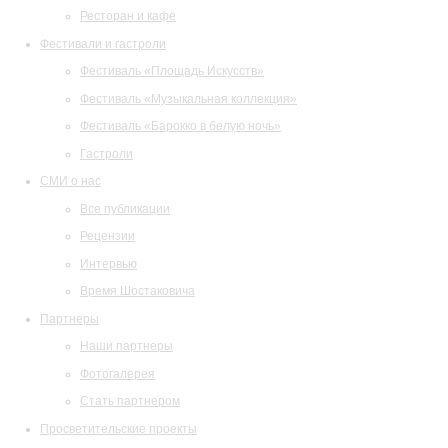
Ресторан и кафе
Фестивали и гастроли
Фестиваль «Площадь Искусств»
Фестиваль «Музыкальная коллекция»
Фестиваль «Барокко в белую ночь»
Гастроли
СМИ о нас
Все публикации
Рецензии
Интервью
Время Шостаковича
Партнеры
Наши партнеры
Фотогалерея
Стать партнером
Просветительские проекты