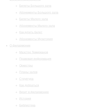
Билеты Большого зала
Абонементы Большого зала
Билеты Малого зала
Абонементы Малого зала
Как купить билет
Абонементы Музитория
О филармонии
Маэстро Темирканов
Правовая информация
Оркестры
Планы залов
Структура
Как добраться
Визит в филармонию
История
Библиотека