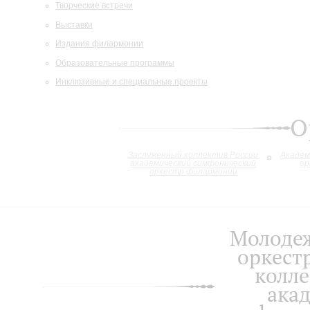
Творческие встречи
Выставки
Издания филармонии
Образовательные программы
Инклюзивные и специальные проекты
О
Заслуженный коллектив России
Академ
академический симфонический
ор
оркестр филармонии
Молоде
оркест
колле
ака