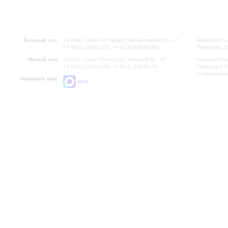
Большой зал:
191186, Санкт-Петербург, Михайловская ул., 2
Часы работы
+7 (812) 240-01-00, +7 (812) 240-01-80
Перерыв с 1
Малый зал:
191011, Санкт-Петербург, Невский пр., 30
Часы работы
+7 (812) 240-01-00, +7 (812) 240-01-70
Перерыв с 1
Вопросы на
Напишите нам:
MAX