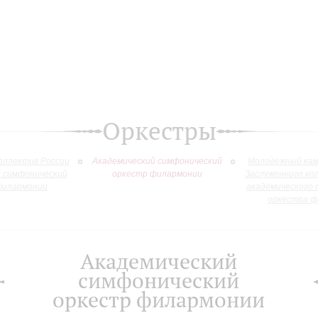
Оркестры
оллектив России
Академический симфонический
Молодежный кам
й симфонический
оркестр филармонии
Заслуженного ко
филармонии
академического 
оркестра ф
Академический
симфонический
оркестр филармонии