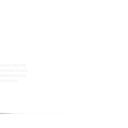
ерный оркестр
ллектива России
симфонического
илармонии