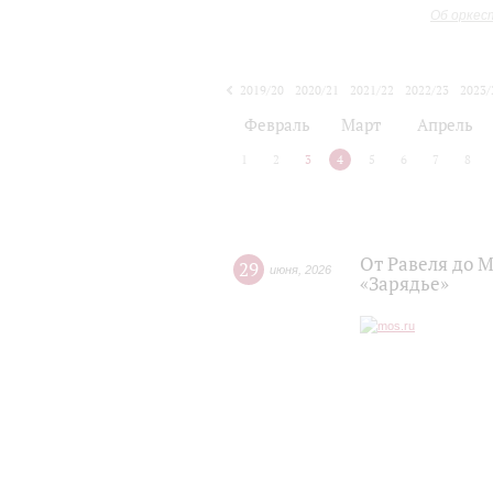
Об оркес
2019/20
2020/21
2021/22
2022/23
2023/
2024/25
2025/26
Февраль
Март
Апрель
1
2
3
4
5
6
7
8
От Равеля до 
29
июня
,
2026
«Зарядье»