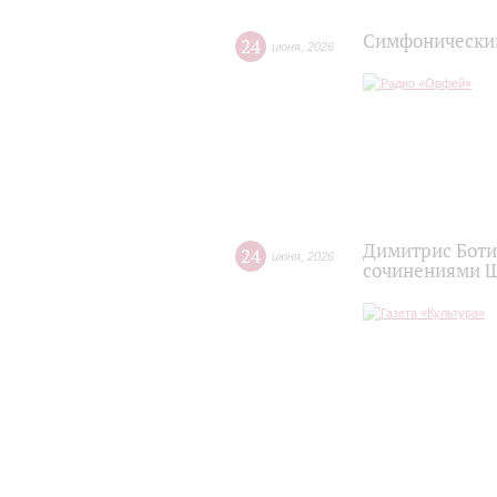
Симфонический
24
июня
,
2026
Димитрис Боти
24
июня
,
2026
сочинениями Ш