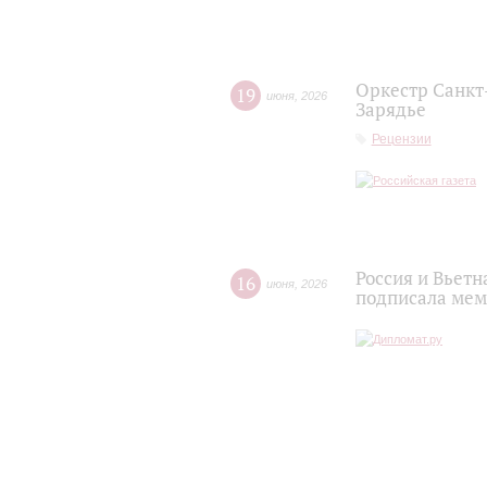
Оркестр Санкт
19
июня
,
2026
Зарядье
Рецензии
Россия и Вьет
16
июня
,
2026
подписала мем