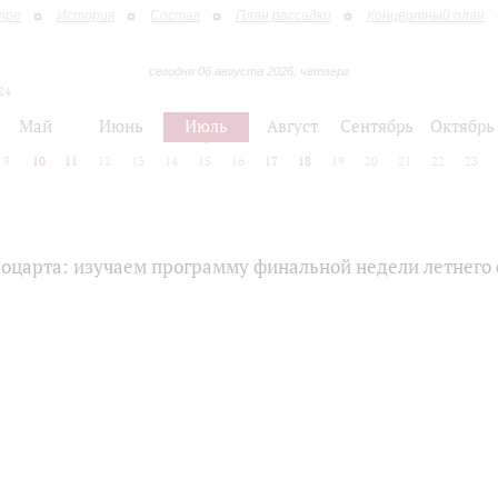
тре
История
Состав
План рассадки
Концертный план
сегодня 06 августа 2026, четверг
24
Май
Июнь
Июль
Август
Сентябрь
Октябрь
9
10
11
12
13
14
15
16
17
18
19
20
21
22
23
Моцарта: изучаем программу финальной недели летнего