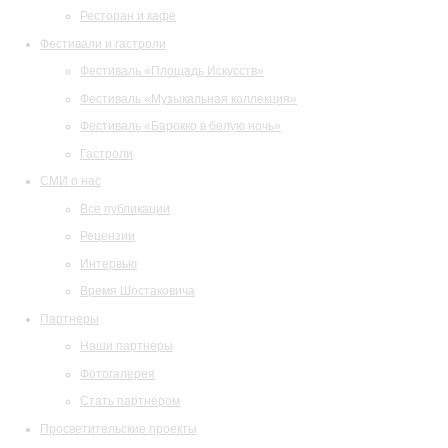
Ресторан и кафе
Фестивали и гастроли
Фестиваль «Площадь Искусств»
Фестиваль «Музыкальная коллекция»
Фестиваль «Барокко в белую ночь»
Гастроли
СМИ о нас
Все публикации
Рецензии
Интервью
Время Шостаковича
Партнеры
Наши партнеры
Фотогалерея
Стать партнером
Просветительские проекты