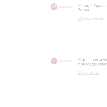
Рыцарь Грааля 
23
июня
,
2026
Зарядье
Серьёзная муз
21
июня
,
2026
присоединилась