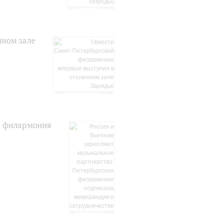
чном зале
я филармония