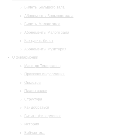
Билеты Большого зала
Абонементы Большого зала
Билеты Малого зала
Абонементы Малого зала
Как купить билет
Абонементы Музитория
О филармонии
Маэстро Темирканов
Правовая информация
Оркестры
Планы залов
Структура
Как добраться
Визит в филармонию
История
Библиотека