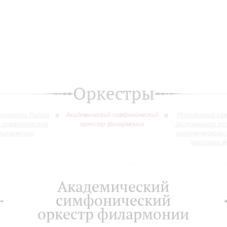
Оркестры
оллектив России
Академический симфонический
Молодежный кам
й симфонический
оркестр филармонии
Заслуженного ко
филармонии
академического 
оркестра ф
Академический
симфонический
оркестр филармонии