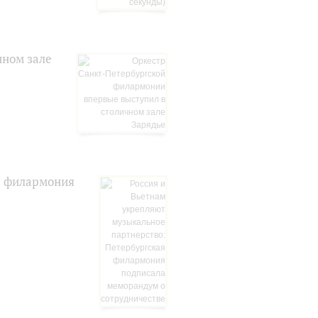
чном зале
я филармония