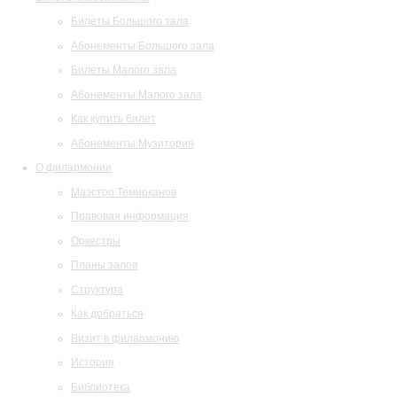
Билеты Большого зала
Абонементы Большого зала
Билеты Малого зала
Абонементы Малого зала
Как купить билет
Абонементы Музитория
О филармонии
Маэстро Темирканов
Правовая информация
Оркестры
Планы залов
Структура
Как добраться
Визит в филармонию
История
Библиотека