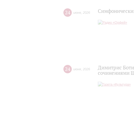
Симфонический
24
июня
,
2026
Димитрис Боти
24
июня
,
2026
сочинениями Ш