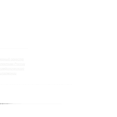
ерный оркестр
ллектива России
симфонического
илармонии