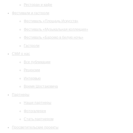
Ресторан и кафе
Фестивали и гастроли
Фестиваль «Площадь Искусств»
Фестиваль «Музыкальная коллекция»
Фестиваль «Барокко в белую ночь»
Гастроли
СМИ о нас
Все публикации
Рецензии
Интервью
Время Шостаковича
Партнеры
Наши партнеры
Фотогалерея
Стать партнером
Просветительские проекты