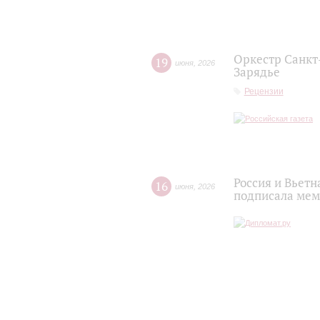
Оркестр Санкт
19
июня
,
2026
Зарядье
Рецензии
Россия и Вьет
16
июня
,
2026
подписала мем