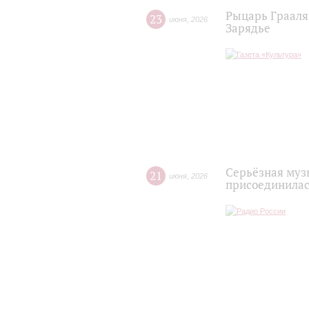
Рыцарь Грааля 
23
июня
,
2026
Зарядье
Серьёзная муз
21
июня
,
2026
присоединилась