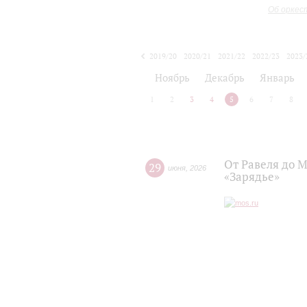
Об оркес
2019/20
2020/21
2021/22
2022/23
2023/
2024/25
2025/26
Ноябрь
Декабрь
Январь
1
2
3
4
5
6
7
8
От Равеля до 
29
июня
,
2026
«Зарядье»