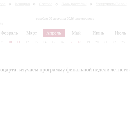
тре
История
Состав
План рассадки
Концертный план
сегодня 09 августа 2026, воскресенье
24
Февраль
Март
Апрель
Май
Июнь
Июль
9
10
11
12
13
14
15
16
17
18
19
20
21
22
23
Моцарта: изучаем программу финальной недели летнего