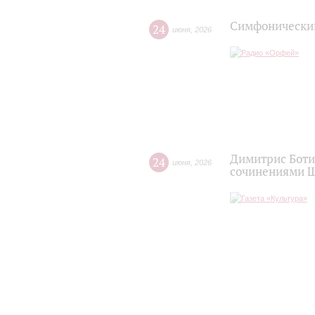
Симфонический
24
июня
,
2026
Димитрис Боти
24
июня
,
2026
сочинениями Ш