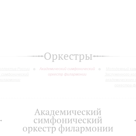
Оркестры
оллектив России
Академический симфонический
Молодежный кам
й симфонический
оркестр филармонии
Заслуженного ко
филармонии
академического 
оркестра ф
Академический
симфонический
оркестр филармонии