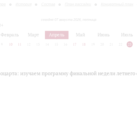
тре
История
Состав
План рассадки
Концертный план
сегодня 07 августа 2026, пятница
24
Февраль
Март
Апрель
Май
Июнь
Июль
9
10
11
12
13
14
15
16
17
18
19
20
21
22
23
Моцарта: изучаем программу финальной недели летнего