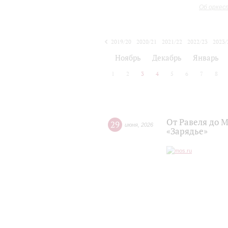
Об оркес
2019/20
2020/21
2021/22
2022/23
2023/
2024/25
2025/26
Ноябрь
Декабрь
Январь
1
2
3
4
5
6
7
8
От Равеля до 
29
июня
,
2026
«Зарядье»