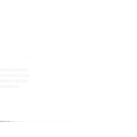
ерный оркестр
ллектива России
симфонического
илармонии