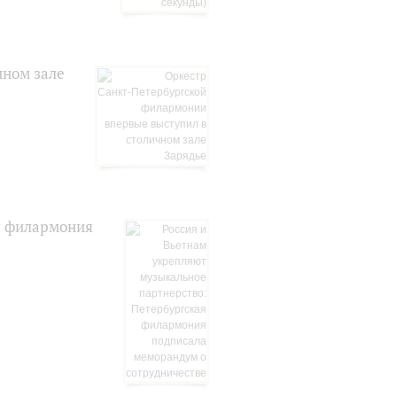
чном зале
я филармония