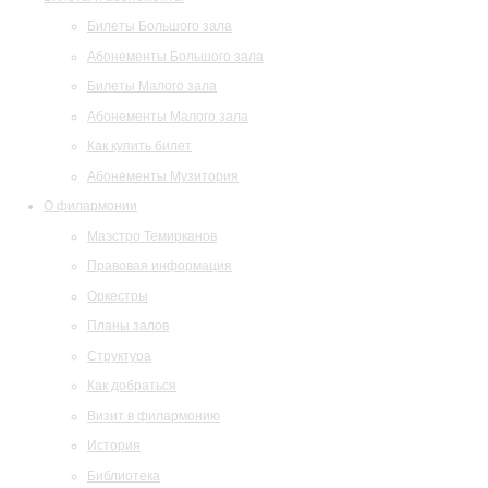
Билеты Большого зала
Абонементы Большого зала
Билеты Малого зала
Абонементы Малого зала
Как купить билет
Абонементы Музитория
О филармонии
Маэстро Темирканов
Правовая информация
Оркестры
Планы залов
Структура
Как добраться
Визит в филармонию
История
Библиотека