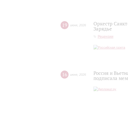
Оркестр Санкт
19
июня
,
2026
Зарядье
Рецензии
Россия и Вьет
16
июня
,
2026
подписала мем