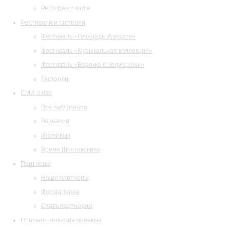
Ресторан и кафе
Фестивали и гастроли
Фестиваль «Площадь Искусств»
Фестиваль «Музыкальная коллекция»
Фестиваль «Барокко в белую ночь»
Гастроли
СМИ о нас
Все публикации
Рецензии
Интервью
Время Шостаковича
Партнеры
Наши партнеры
Фотогалерея
Стать партнером
Просветительские проекты