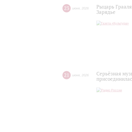
Рыцарь Грааля 
23
июня
,
2026
Зарядье
Серьёзная муз
21
июня
,
2026
присоединилась