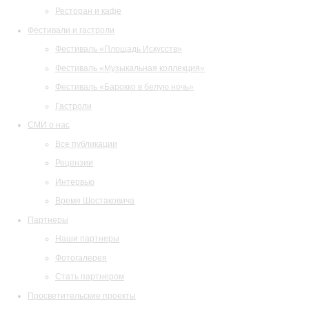
Ресторан и кафе
Фестивали и гастроли
Фестиваль «Площадь Искусств»
Фестиваль «Музыкальная коллекция»
Фестиваль «Барокко в белую ночь»
Гастроли
СМИ о нас
Все публикации
Рецензии
Интервью
Время Шостаковича
Партнеры
Наши партнеры
Фотогалерея
Стать партнером
Просветительские проекты