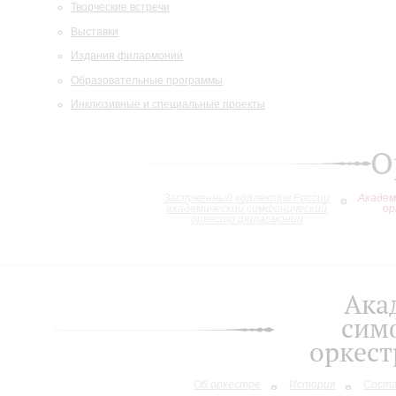
Творческие встречи
Выставки
Издания филармонии
Образовательные программы
Инклюзивные и специальные проекты
О
Заслуженный коллектив России
Академ
академический симфонический
ор
оркестр филармонии
Ака
сим
оркес
Об оркестре
История
Сост