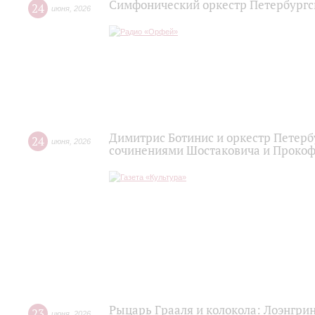
Симфонический оркестр Петербургс
24
июня
,
2026
Димитрис Ботинис и оркестр Петерб
24
июня
,
2026
сочинениями Шостаковича и Проко
Рыцарь Грааля и колокола: Лоэнгрин
23
июня
,
2026