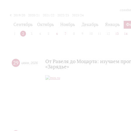
сегодн
2019/20
2020/21
2021/22
2022/23
2023/24
2024/25
2025/26
Сентябрь
Октябрь
Ноябрь
Декабрь
Январь
Ф
1
2
3
4
5
6
7
8
9
10
11
12
13
14
От Равеля до Моцарта: изучаем про
29
июня
,
2026
«Зарядье»