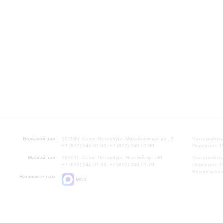
Большой зал:
191186, Санкт-Петербург, Михайловская ул., 2
Часы работы
+7 (812) 240-01-00, +7 (812) 240-01-80
Перерыв с 1
Малый зал:
191011, Санкт-Петербург, Невский пр., 30
Часы работы
+7 (812) 240-01-00, +7 (812) 240-01-70
Перерыв с 1
Вопросы на
Напишите нам:
MAX