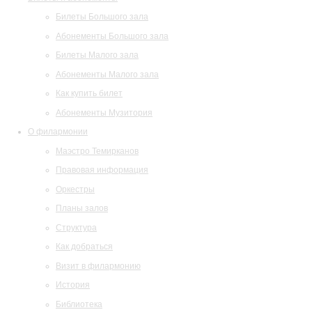
Билеты Большого зала
Абонементы Большого зала
Билеты Малого зала
Абонементы Малого зала
Как купить билет
Абонементы Музитория
О филармонии
Маэстро Темирканов
Правовая информация
Оркестры
Планы залов
Структура
Как добраться
Визит в филармонию
История
Библиотека