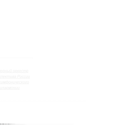
ерный оркестр
ллектива России
симфонического
илармонии