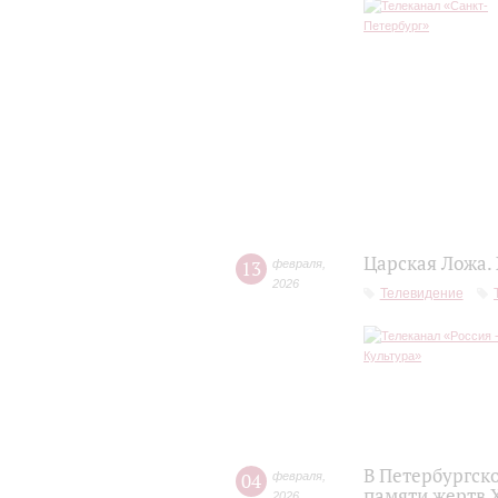
Царская Ложа.
13
февраля
,
2026
Телевидение
В Петербургск
04
февраля
,
памяти жертв 
2026