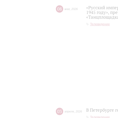
«Русский импе
08
мая
,
2026
1945 году», пр
«Танцплощадка
Телевидение
В Петербурге г
03
апреля
,
2026
Телевидение