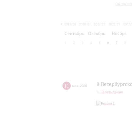
Об оркес
2019/20
2020/21
2021/22
2022/23
2023/
2024/25
2025/26
Сентябрь
Октябрь
Ноябрь
1
2
3
4
5
6
7
8
В Петербургск
11
мая
,
2026
Телевидение