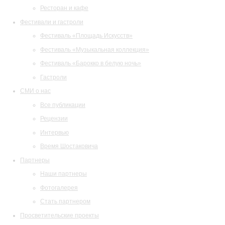
Ресторан и кафе
Фестивали и гастроли
Фестиваль «Площадь Искусств»
Фестиваль «Музыкальная коллекция»
Фестиваль «Барокко в белую ночь»
Гастроли
СМИ о нас
Все публикации
Рецензии
Интервью
Время Шостаковича
Партнеры
Наши партнеры
Фотогалерея
Стать партнером
Просветительские проекты