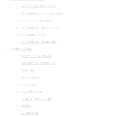
Билеты Большого зала
Абонементы Большого зала
Билеты Малого зала
Абонементы Малого зала
Как купить билет
Абонементы Музитория
О филармонии
Маэстро Темирканов
Правовая информация
Оркестры
Планы залов
Структура
Как добраться
Визит в филармонию
История
Библиотека