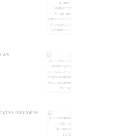
азку
традно-цирковое