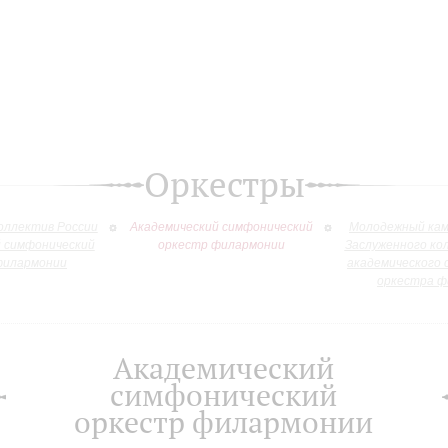
Оркестры
оллектив России
Академический симфонический
Молодежный кам
й симфонический
оркестр филармонии
Заслуженного ко
филармонии
академического 
оркестра ф
Академический
симфонический
оркестр филармонии