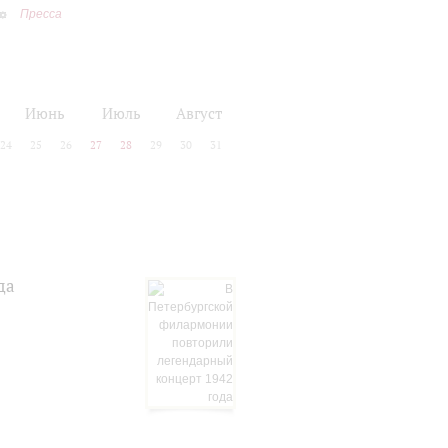
Пресса
Июнь
Июль
Август
24
25
26
27
28
29
30
31
да