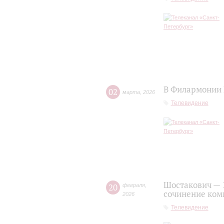
В Филармонии 
02
марта
,
2026
Телевидение
Шостакович — 
20
февраля
,
сочинение ком
2026
Телевидение