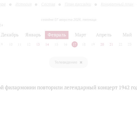
тре
История
Состав
План рассадки
Концертный план
сегодня 07 августа 2026, пятница
24
Декабрь
Январь
Февраль
Март
Апрель
Май
9
10
11
12
13
14
15
16
17
18
19
20
21
22
23
Телевидение
ой филармонии повторили легендарный концерт 1942 го