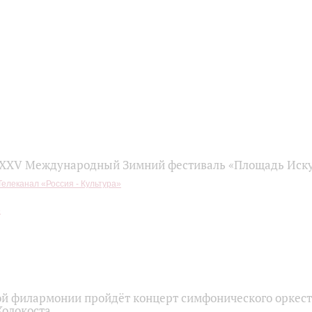
 XXV Международный Зимний фестиваль «Площадь Иску
Телеканал «Россия - Культура»
ой филармонии пройдёт концерт симфонического оркест
Холокоста