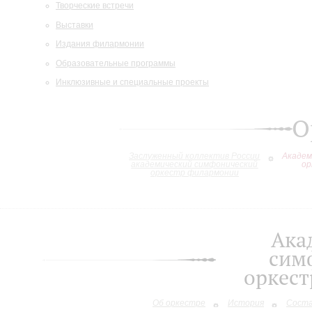
Творческие встречи
Выставки
Издания филармонии
Образовательные программы
Инклюзивные и специальные проекты
О
Заслуженный коллектив России
Академ
академический симфонический
ор
оркестр филармонии
Ака
сим
оркес
Об оркестре
История
Сост