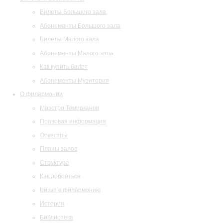
Билеты Большого зала
Абонементы Большого зала
Билеты Малого зала
Абонементы Малого зала
Как купить билет
Абонементы Музитория
О филармонии
Маэстро Темирканов
Правовая информация
Оркестры
Планы залов
Структура
Как добраться
Визит в филармонию
История
Библиотека