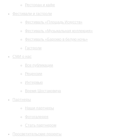
Ресторан и кафе
Фестивали и гастроли
Фестиваль «Площадь Искусств»
Фестиваль «Музыкальная коллекция»
Фестиваль «Барокко в белую ночь»
Гастроли
СМИ о нас
Все публикации
Рецензии
Интервью
Время Шостаковича
Партнеры
Наши партнеры
Фотогалерея
Стать партнером
Просветительские проекты