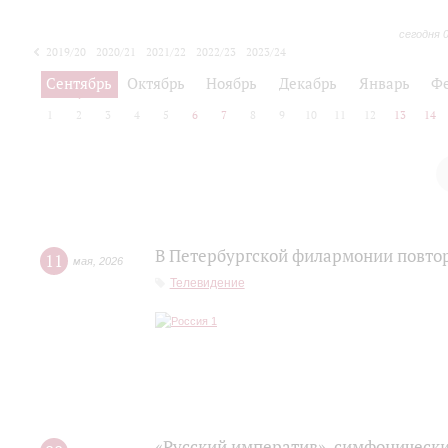
сегодня 
2019/20
2020/21
2021/22
2022/23
2023/24
2024/25
2025/26
Сентябрь
Октябрь
Ноябрь
Декабрь
Январь
Ф
1
2
3
4
5
6
7
8
9
10
11
12
13
14
В Петербургской филармонии повтор
11
мая
,
2026
Телевидение
«Русский императив», симфонически