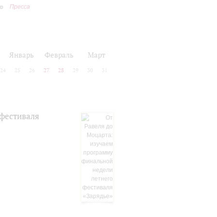
Пресса
Январь
Февраль
Март
24
25
26
27
28
29
30
31
 фестиваля