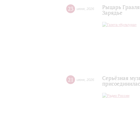
Рыцарь Грааля 
23
июня
,
2026
Зарядье
Серьёзная муз
21
июня
,
2026
присоединилась