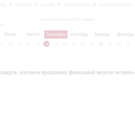
тре
История
Состав
План рассадки
Концертный план
сегодня 06 августа 2026, четверг
24
Июль
Август
Сентябрь
Октябрь
Ноябрь
Декабрь
9
10
11
12
13
14
15
16
17
18
19
20
21
22
23
Моцарта: изучаем программу финальной недели летнего