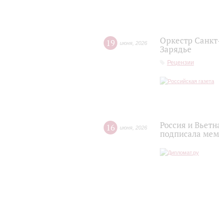
Оркестр Санкт
19
июня
,
2026
Зарядье
Рецензии
Россия и Вьет
16
июня
,
2026
подписала мем