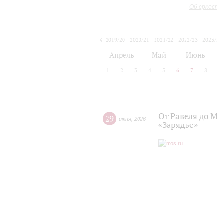
Об оркес
2019/20
2020/21
2021/22
2022/23
2023/
2024/25
2025/26
Апрель
Май
Июнь
1
2
3
4
5
6
7
8
От Равеля до 
29
июня
,
2026
«Зарядье»