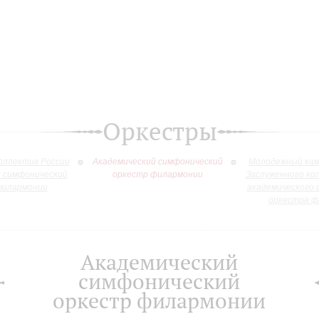
Оркестры
оллектив России
Академический симфонический
Молодежный кам
й симфонический
оркестр филармонии
Заслуженного ко
филармонии
академического 
оркестра ф
Академический
симфонический
оркестр филармонии