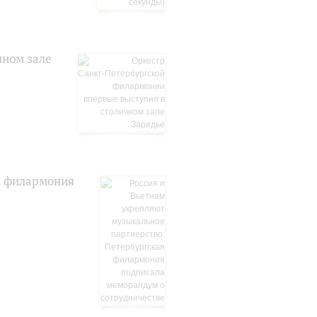
чном зале
я филармония