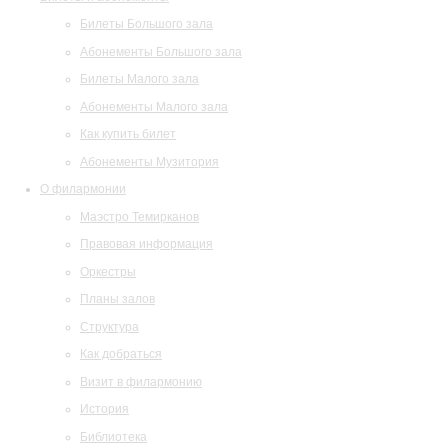
Билеты Большого зала
Абонементы Большого зала
Билеты Малого зала
Абонементы Малого зала
Как купить билет
Абонементы Музитория
О филармонии
Маэстро Темирканов
Правовая информация
Оркестры
Планы залов
Структура
Как добраться
Визит в филармонию
История
Библиотека