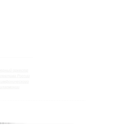
ерный оркестр
ллектива России
симфонического
илармонии