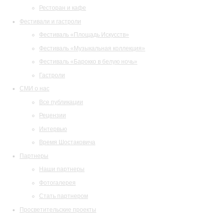
Ресторан и кафе
Фестивали и гастроли
Фестиваль «Площадь Искусств»
Фестиваль «Музыкальная коллекция»
Фестиваль «Барокко в белую ночь»
Гастроли
СМИ о нас
Все публикации
Рецензии
Интервью
Время Шостаковича
Партнеры
Наши партнеры
Фотогалерея
Стать партнером
Просветительские проекты