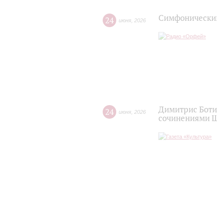
Симфонический
24
июня
,
2026
Димитрис Боти
24
июня
,
2026
сочинениями Ш