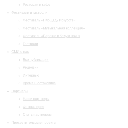
Ресторан и кафе
Фестивали и гастроли
Фестиваль «Площадь Искусств»
Фестиваль «Музыкальная коллекция»
Фестиваль «Барокко в белую ночь»
Гастроли
СМИ о нас
Все публикации
Рецензии
Интервью
Время Шостаковича
Партнеры
Наши партнеры
Фотогалерея
Стать партнером
Просветительские проекты