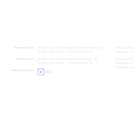
Большой зал:
191186, Санкт-Петербург, Михайловская ул., 2
Часы работы
+7 (812) 240-01-00, +7 (812) 240-01-80
Перерыв с 1
Малый зал:
191011, Санкт-Петербург, Невский пр., 30
Часы работы
+7 (812) 240-01-00, +7 (812) 240-01-70
Перерыв с 1
Вопросы на
Напишите нам:
MAX