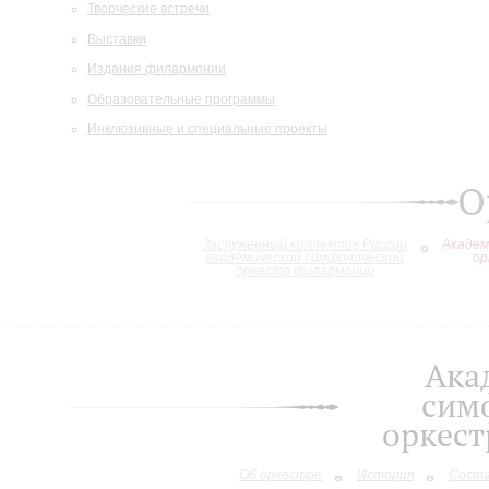
Творческие встречи
Выставки
Издания филармонии
Образовательные программы
Инклюзивные и специальные проекты
О
Заслуженный коллектив России
Академ
академический симфонический
ор
оркестр филармонии
Ака
сим
оркес
Об оркестре
История
Сост