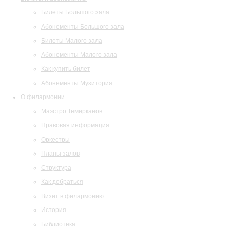
Билеты Большого зала
Абонементы Большого зала
Билеты Малого зала
Абонементы Малого зала
Как купить билет
Абонементы Музитория
О филармонии
Маэстро Темирканов
Правовая информация
Оркестры
Планы залов
Структура
Как добраться
Визит в филармонию
История
Библиотека