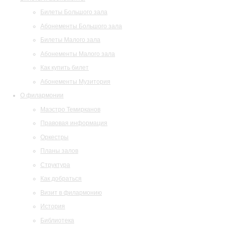
Билеты Большого зала
Абонементы Большого зала
Билеты Малого зала
Абонементы Малого зала
Как купить билет
Абонементы Музитория
О филармонии
Маэстро Темирканов
Правовая информация
Оркестры
Планы залов
Структура
Как добраться
Визит в филармонию
История
Библиотека