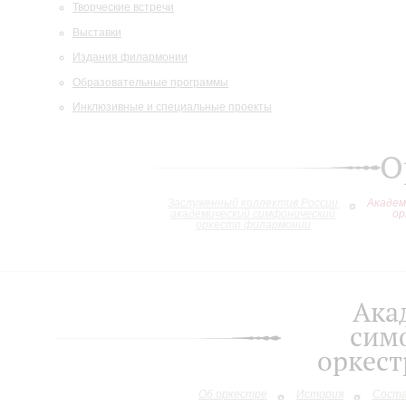
Творческие встречи
Выставки
Издания филармонии
Образовательные программы
Инклюзивные и специальные проекты
О
Заслуженный коллектив России
Академ
академический симфонический
ор
оркестр филармонии
Ака
сим
оркес
Об оркестре
История
Сост