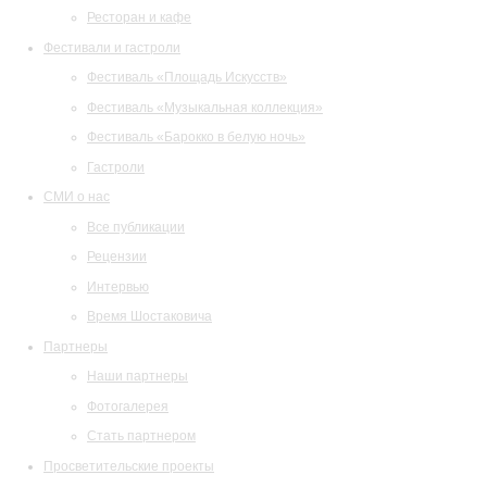
Ресторан и кафе
Фестивали и гастроли
Фестиваль «Площадь Искусств»
Фестиваль «Музыкальная коллекция»
Фестиваль «Барокко в белую ночь»
Гастроли
СМИ о нас
Все публикации
Рецензии
Интервью
Время Шостаковича
Партнеры
Наши партнеры
Фотогалерея
Стать партнером
Просветительские проекты