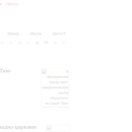
Пресса
Июнь
Июль
Август
24
25
26
27
28
29
30
31
 Там»
традно-цирковое