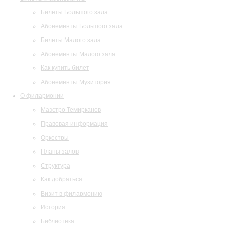
Билеты Большого зала
Абонементы Большого зала
Билеты Малого зала
Абонементы Малого зала
Как купить билет
Абонементы Музитория
О филармонии
Маэстро Темирканов
Правовая информация
Оркестры
Планы залов
Структура
Как добраться
Визит в филармонию
История
Библиотека