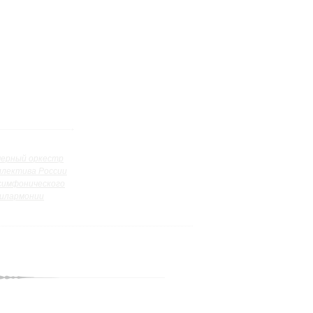
ерный оркестр
ллектива России
симфонического
илармонии