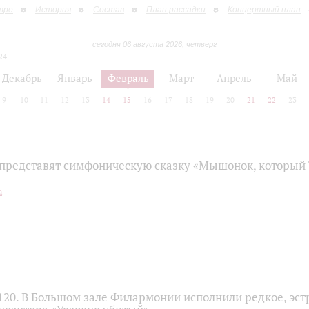
тре
История
Состав
План рассадки
Концертный план
сегодня 06 августа 2026, четверг
24
Декабрь
Январь
Февраль
Март
Апрель
Май
9
10
11
12
13
14
15
16
17
18
19
20
21
22
23
представят симфоническую сказку «Мышонок, который
120. В Большом зале Филармонии исполнили редкое, эс