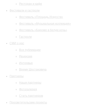
Ресторан и кафе
Фестивали и гастроли
Фестиваль «Площадь Искусств»
Фестиваль «Музыкальная коллекция»
Фестиваль «Барокко в белую ночь»
Гастроли
СМИ о нас
Все публикации
Рецензии
Интервью
Время Шостаковича
Партнеры
Наши партнеры
Фотогалерея
Стать партнером
Просветительские проекты