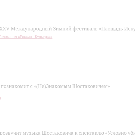
 XXV Международный Зимний фестиваль «Площадь Иску
Телеканал «Россия - Культура»
 познакомит с «(Не)Знакомым Шостаковичем»
прозвучит музыка Шостаковича к спектаклю «Условно уб