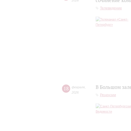
сочинение ком
2026
Телевидение
В Большом зал
18
февраля
,
2026
Рецензии