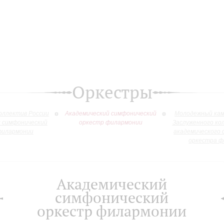
Оркестры
оллектив России
Академический симфонический
Молодежный кам
й симфонический
оркестр филармонии
Заслуженного ко
филармонии
академического 
оркестра ф
Академический
симфонический
оркестр филармонии