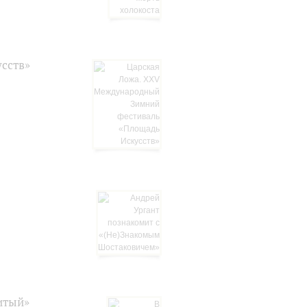
сств»
итый»