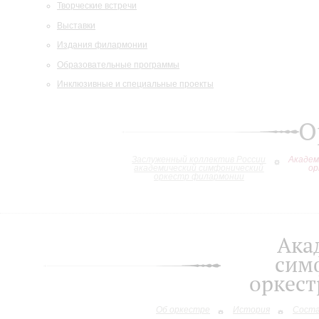
Творческие встречи
Выставки
Издания филармонии
Образовательные программы
Инклюзивные и специальные проекты
О
Заслуженный коллектив России
Академ
академический симфонический
ор
оркестр филармонии
Ака
сим
оркес
Об оркестре
История
Сост