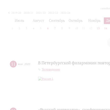
сегодн
2019/20
2020/21
2021/22
2022/23
2023/24
2024/25
2025/26
Июль
Август
Сентябрь
Октябрь
Ноябрь
Д
1
2
3
4
5
6
7
8
9
10
11
12
13
14
В Петербургской филармонии повтор
11
мая
,
2026
Телевидение
«Русский императив», симфонически