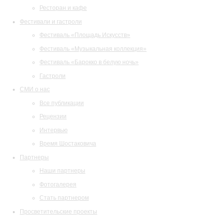
Ресторан и кафе
Фестивали и гастроли
Фестиваль «Площадь Искусств»
Фестиваль «Музыкальная коллекция»
Фестиваль «Барокко в белую ночь»
Гастроли
СМИ о нас
Все публикации
Рецензии
Интервью
Время Шостаковича
Партнеры
Наши партнеры
Фотогалерея
Стать партнером
Просветительские проекты