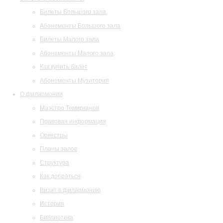
Билеты Большого зала
Абонементы Большого зала
Билеты Малого зала
Абонементы Малого зала
Как купить билет
Абонементы Музитория
О филармонии
Маэстро Темирканов
Правовая информация
Оркестры
Планы залов
Структура
Как добраться
Визит в филармонию
История
Библиотека