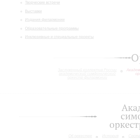
Творческие встречи
Выставки
Издания филармонии
Образовательные программы
Инклюзивные и специальные проекты
О
Заслуженный коллектив России
Академ
академический симфонический
ор
оркестр филармонии
Ака
сим
оркес
Об оркестре
История
Сост