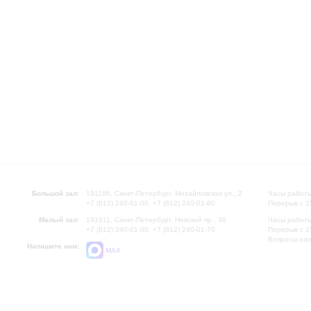
Большой зал:
191186, Санкт-Петербург, Михайловская ул., 2
Часы работы
+7 (812) 240-01-00, +7 (812) 240-01-80
Перерыв с 1
Малый зал:
191011, Санкт-Петербург, Невский пр., 30
Часы работы
+7 (812) 240-01-00, +7 (812) 240-01-70
Перерыв с 1
Вопросы на
Напишите нам:
MAX