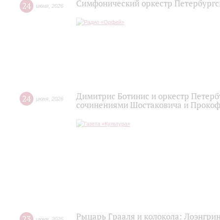
Симфонический оркестр Петербургс
24
июня
,
2026
Димитрис Ботинис и оркестр Петерб
24
июня
,
2026
сочинениями Шостаковича и Проко
Рыцарь Грааля и колокола: Лоэнгрин
23
июня
,
2026