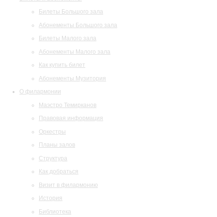
Билеты Большого зала
Абонементы Большого зала
Билеты Малого зала
Абонементы Малого зала
Как купить билет
Абонементы Музитория
О филармонии
Маэстро Темирканов
Правовая информация
Оркестры
Планы залов
Структура
Как добраться
Визит в филармонию
История
Библиотека