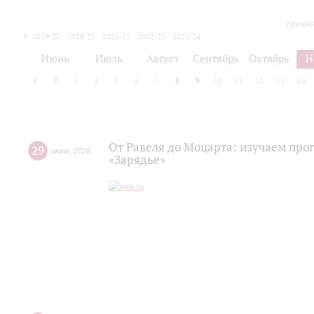
сегодн
2019/20
2020/21
2021/22
2022/23
2023/24
2024/25
2025/26
Июнь
Июль
Август
Сентябрь
Октябрь
Н
1
2
3
4
5
6
7
8
9
10
11
12
13
14
От Равеля до Моцарта: изучаем про
29
июня
,
2026
«Зарядье»