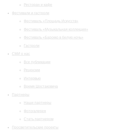
Ресторан и кафе
Фестивали и гастроли
Фестиваль «Площадь Искусств»
Фестиваль «Музыкальная коллекция»
Фестиваль «Барокко в белую ночь»
Гастроли
СМИ о нас
Все публикации
Рецензии
Интервью
Время Шостаковича
Партнеры
Наши партнеры
Фотогалерея
Стать партнером
Просветительские проекты