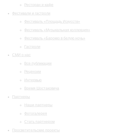
Ресторан и кафе
Фестивали и гастроли
Фестиваль «Площадь Искусств»
Фестиваль «Музыкальная коллекция»
Фестиваль «Барокко в белую ночь»
Гастроли
СМИ о нас
Все публикации
Рецензии
Интервью
Время Шостаковича
Партнеры
Наши партнеры
Фотогалерея
Стать партнером
Просветительские проекты