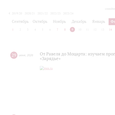
сегодн
2019/20
2020/21
2021/22
2022/23
2023/24
2024/25
2025/26
Сентябрь
Октябрь
Ноябрь
Декабрь
Январь
Ф
1
2
3
4
5
6
7
8
9
10
11
12
13
14
От Равеля до Моцарта: изучаем про
29
июня
,
2026
«Зарядье»