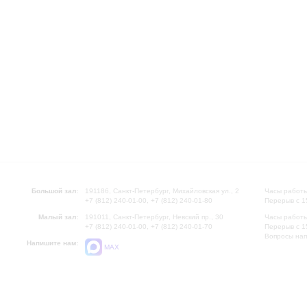
Большой зал:
191186, Санкт-Петербург, Михайловская ул., 2
Часы работы
+7 (812) 240-01-00, +7 (812) 240-01-80
Перерыв с 1
Малый зал:
191011, Санкт-Петербург, Невский пр., 30
Часы работы
+7 (812) 240-01-00, +7 (812) 240-01-70
Перерыв с 1
Вопросы на
Напишите нам:
MAX