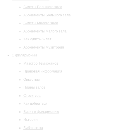
Билеты Большого зала
Абонементы Большого зала
Билеты Малого зала
Абонементы Малого зала
Как купить билет
Абонементы Музитория
О филармонии
Маэстро Темирканов
Правовая информация
Оркестры
Планы залов
Структура
Как добраться
Визит в филармонию
История
Библиотека