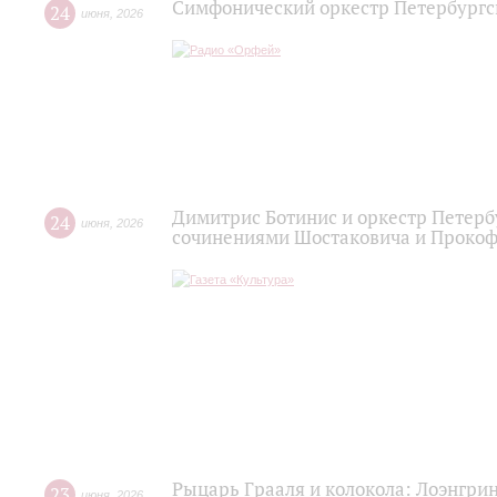
Симфонический оркестр Петербургс
24
июня
,
2026
Димитрис Ботинис и оркестр Петерб
24
июня
,
2026
сочинениями Шостаковича и Проко
Рыцарь Грааля и колокола: Лоэнгрин
23
июня
,
2026