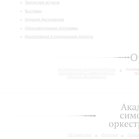
Творческие встречи
Выставки
Издания филармонии
Образовательные программы
Инклюзивные и специальные проекты
О
Заслуженный коллектив России
Академ
академический симфонический
ор
оркестр филармонии
Ака
сим
оркес
Об оркестре
История
Сост