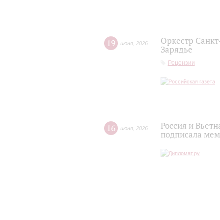
Оркестр Санкт
19
июня
,
2026
Зарядье
Рецензии
Россия и Вьет
16
июня
,
2026
подписала мем