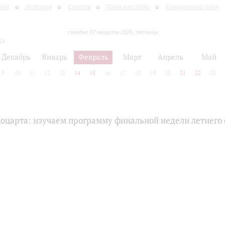
тре
История
Состав
План рассадки
Концертный план
сегодня 07 августа 2026, пятница
24
Декабрь
Январь
Февраль
Март
Апрель
Май
9
10
11
12
13
14
15
16
17
18
19
20
21
22
23
Моцарта: изучаем программу финальной недели летнего