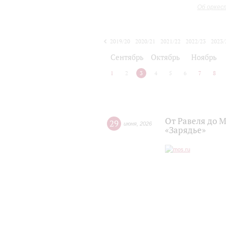
Об оркес
2019/20
2020/21
2021/22
2022/23
2023/
2024/25
2025/26
Сентябрь
Октябрь
Ноябрь
1
2
3
4
5
6
7
8
От Равеля до 
29
июня
,
2026
«Зарядье»