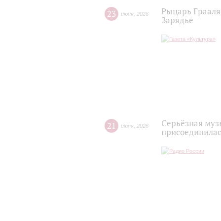
Рыцарь Грааля 
23
июня
,
2026
Зарядье
Серьёзная муз
21
июня
,
2026
присоединилась