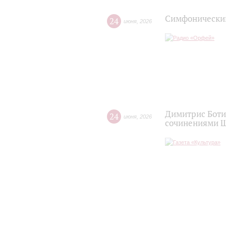
Симфонический
24
июня
,
2026
Димитрис Боти
24
июня
,
2026
сочинениями Ш