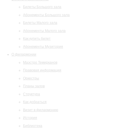
Билеты Большого зала
Абонементы Большого зала
Билеты Малого зала
Абонементы Малого зала
Как купить билет
Абонементы Музитория
О филармонии
Маэстро Темирканов
Правовая информация
Оркестры
Планы залов
Структура
Как добраться
Визит в филармонию
История
Библиотека