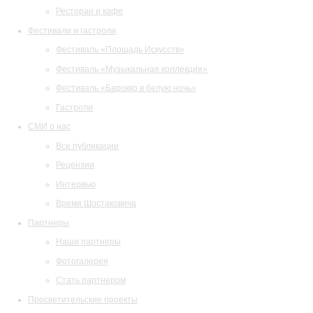
Ресторан и кафе
Фестивали и гастроли
Фестиваль «Площадь Искусств»
Фестиваль «Музыкальная коллекция»
Фестиваль «Барокко в белую ночь»
Гастроли
СМИ о нас
Все публикации
Рецензии
Интервью
Время Шостаковича
Партнеры
Наши партнеры
Фотогалерея
Стать партнером
Просветительские проекты