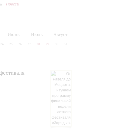
Пресса
Июнь
Июль
Август
24
25
26
27
28
29
30
31
 фестиваля