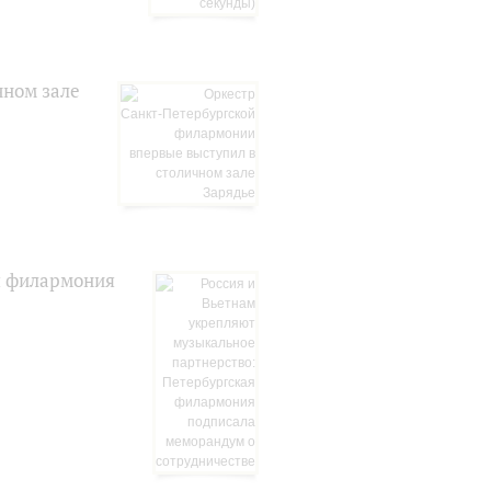
чном зале
я филармония