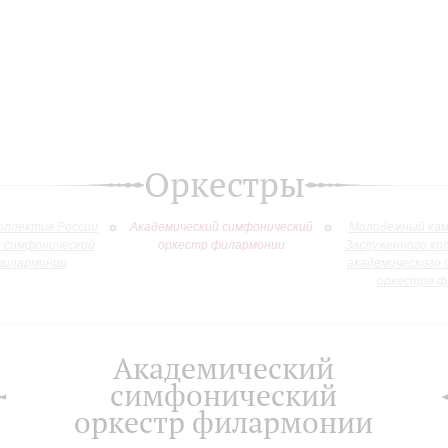
Оркестры
оллектив России
Академический симфонический
Молодежный кам
й симфонический
оркестр филармонии
Заслуженного ко
филармонии
академического 
оркестра ф
Академический
симфонический
оркестр филармонии