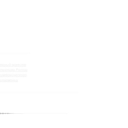
ерный оркестр
ллектива России
симфонического
илармонии