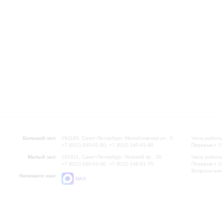
Большой зал:
191186, Санкт-Петербург, Михайловская ул., 2
Часы работы
+7 (812) 240-01-00, +7 (812) 240-01-80
Перерыв с 1
Малый зал:
191011, Санкт-Петербург, Невский пр., 30
Часы работы
+7 (812) 240-01-00, +7 (812) 240-01-70
Перерыв с 1
Вопросы на
Напишите нам:
MAX