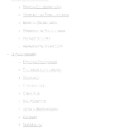
Билеты Большого зала
Абонементы Большого зала
Билеты Малого зала
Абонементы Малого зала
Как купить билет
Абонементы Музитория
О филармонии
Маэстро Темирканов
Правовая информация
Оркестры
Планы залов
Структура
Как добраться
Визит в филармонию
История
Библиотека