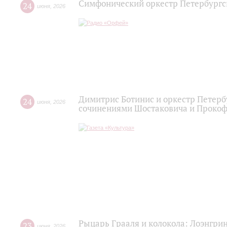
Симфонический оркестр Петербургс
24
июня
,
2026
Димитрис Ботинис и оркестр Петерб
24
июня
,
2026
сочинениями Шостаковича и Проко
Рыцарь Грааля и колокола: Лоэнгрин
23
июня
,
2026