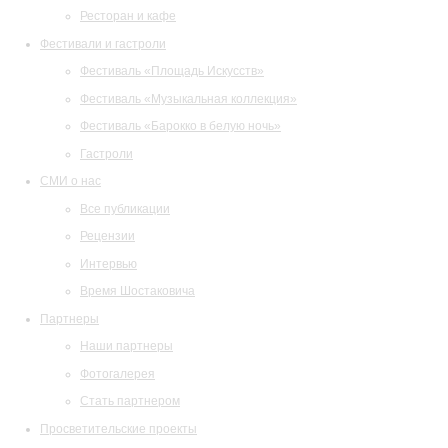
Ресторан и кафе
Фестивали и гастроли
Фестиваль «Площадь Искусств»
Фестиваль «Музыкальная коллекция»
Фестиваль «Барокко в белую ночь»
Гастроли
СМИ о нас
Все публикации
Рецензии
Интервью
Время Шостаковича
Партнеры
Наши партнеры
Фотогалерея
Стать партнером
Просветительские проекты