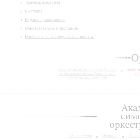
Творческие встречи
Выставки
Издания филармонии
Образовательные программы
Инклюзивные и специальные проекты
О
Заслуженный коллектив России
Академ
академический симфонический
ор
оркестр филармонии
Ака
сим
оркес
Об оркестре
История
Сост