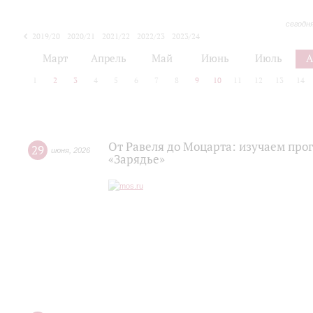
сегодн
2019/20
2020/21
2021/22
2022/23
2023/24
2024/25
2025/26
Март
Апрель
Май
Июнь
Июль
А
1
2
3
4
5
6
7
8
9
10
11
12
13
14
От Равеля до Моцарта: изучаем про
29
июня
,
2026
«Зарядье»