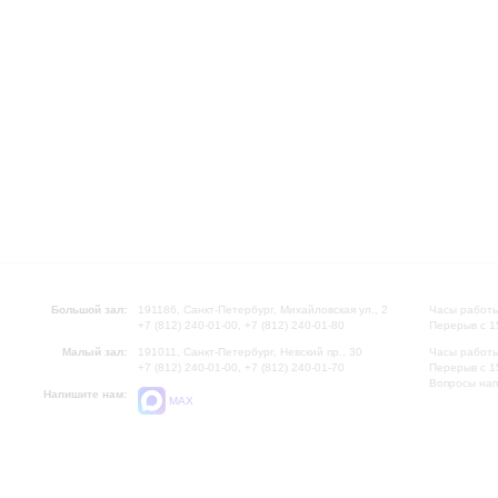
Большой зал:
191186, Санкт-Петербург, Михайловская ул., 2
Часы работы
+7 (812) 240-01-00, +7 (812) 240-01-80
Перерыв с 1
Малый зал:
191011, Санкт-Петербург, Невский пр., 30
Часы работы
+7 (812) 240-01-00, +7 (812) 240-01-70
Перерыв с 1
Вопросы на
Напишите нам:
MAX