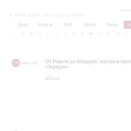
сегодн
2019/20
2020/21
2021/22
2022/23
2023/24
2024/25
2025/26
Март
Апрель
Май
Июнь
Июль
А
1
2
3
4
5
6
7
8
9
10
11
12
13
14
От Равеля до Моцарта: изучаем про
29
июня
,
2026
«Зарядье»