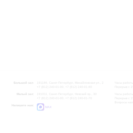
Большой зал:
191186, Санкт-Петербург, Михайловская ул., 2
Часы работы
+7 (812) 240-01-00, +7 (812) 240-01-80
Перерыв с 1
Малый зал:
191011, Санкт-Петербург, Невский пр., 30
Часы работы
+7 (812) 240-01-00, +7 (812) 240-01-70
Перерыв с 1
Вопросы на
Напишите нам:
MAX