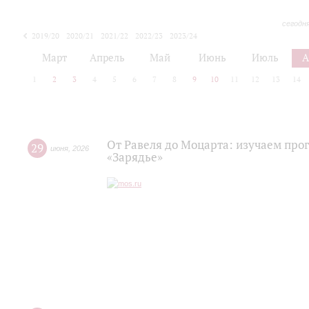
сегодн
2019/20
2020/21
2021/22
2022/23
2023/24
2024/25
2025/26
Март
Апрель
Май
Июнь
Июль
А
1
2
3
4
5
6
7
8
9
10
11
12
13
14
От Равеля до Моцарта: изучаем про
29
июня
,
2026
«Зарядье»