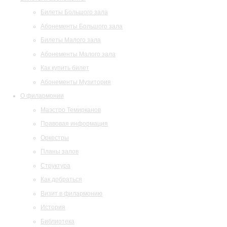
Билеты Большого зала
Абонементы Большого зала
Билеты Малого зала
Абонементы Малого зала
Как купить билет
Абонементы Музитория
О филармонии
Маэстро Темирканов
Правовая информация
Оркестры
Планы залов
Структура
Как добраться
Визит в филармонию
История
Библиотека