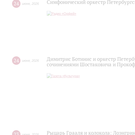
Симфонический оркестр Петербургс
24
июня
,
2026
Димитрис Ботинис и оркестр Петерб
24
июня
,
2026
сочинениями Шостаковича и Проко
Рыцарь Грааля и колокола: Лоэнгрин
23
июня
,
2026