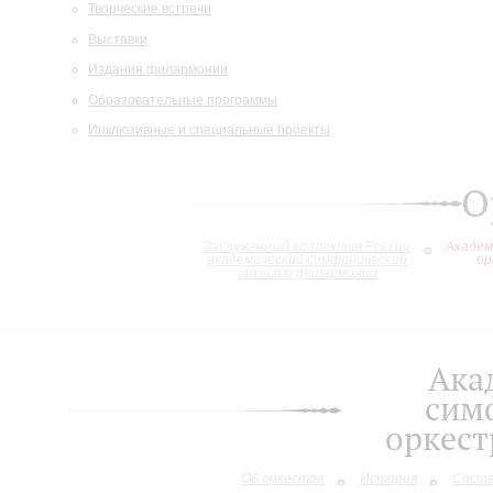
Творческие встречи
Выставки
Издания филармонии
Образовательные программы
Инклюзивные и специальные проекты
О
Заслуженный коллектив России
Академ
академический симфонический
ор
оркестр филармонии
Ака
сим
оркес
Об оркестре
История
Сост