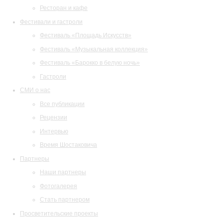
Ресторан и кафе
Фестивали и гастроли
Фестиваль «Площадь Искусств»
Фестиваль «Музыкальная коллекция»
Фестиваль «Барокко в белую ночь»
Гастроли
СМИ о нас
Все публикации
Рецензии
Интервью
Время Шостаковича
Партнеры
Наши партнеры
Фотогалерея
Стать партнером
Просветительские проекты