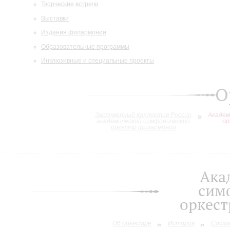
Творческие встречи
Выставки
Издания филармонии
Образовательные программы
Инклюзивные и специальные проекты
О
Заслуженный коллектив России
Академ
академический симфонический
ор
оркестр филармонии
Ака
сим
оркес
Об оркестре
История
Сост