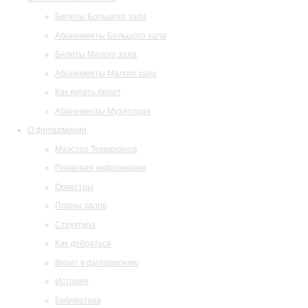
Билеты Большого зала
Абонементы Большого зала
Билеты Малого зала
Абонементы Малого зала
Как купить билет
Абонементы Музитория
О филармонии
Маэстро Темирканов
Правовая информация
Оркестры
Планы залов
Структура
Как добраться
Визит в филармонию
История
Библиотека