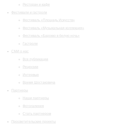
Ресторан и кафе
Фестивали и гастроли
Фестиваль «Площадь Искусств»
Фестиваль «Музыкальная коллекция»
Фестиваль «Барокко в белую ночь»
Гастроли
СМИ о нас
Все публикации
Рецензии
Интервью
Время Шостаковича
Партнеры
Наши партнеры
Фотогалерея
Стать партнером
Просветительские проекты