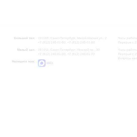
Большой зал:
191186, Санкт-Петербург, Михайловская ул., 2
Часы работы
+7 (812) 240-01-00, +7 (812) 240-01-80
Перерыв с 1
Малый зал:
191011, Санкт-Петербург, Невский пр., 30
Часы работы
+7 (812) 240-01-00, +7 (812) 240-01-70
Перерыв с 1
Вопросы на
Напишите нам:
MAX