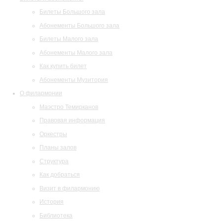
Билеты Большого зала
Абонементы Большого зала
Билеты Малого зала
Абонементы Малого зала
Как купить билет
Абонементы Музитория
О филармонии
Маэстро Темирканов
Правовая информация
Оркестры
Планы залов
Структура
Как добраться
Визит в филармонию
История
Библиотека