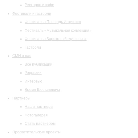
Ресторан и кафе
Фестивали и гастроли
Фестиваль «Площадь Искусств»
Фестиваль «Музыкальная коллекция»
Фестиваль «Барокко в белую ночь»
Гастроли
СМИ о нас
Все публикации
Рецензии
Интервью
Время Шостаковича
Партнеры
Наши партнеры
Фотогалерея
Стать партнером
Просветительские проекты