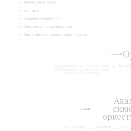
Творческие встречи
Выставки
Издания филармонии
Образовательные программы
Инклюзивные и специальные проекты
О
Заслуженный коллектив России
Академ
академический симфонический
ор
оркестр филармонии
Ака
сим
оркес
Об оркестре
История
Сост