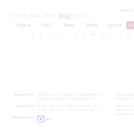
сегодня 
2019/20
2020/21
2021/22
2022/23
2023/24
2024/25
2025/26
Апрель
Май
Июнь
Июль
Август
Се
1
2
3
4
5
6
7
8
9
10
11
12
13
14
Большой зал:
191186, Санкт-Петербург, Михайловская ул., 2
Часы работы
+7 (812) 240-01-00, +7 (812) 240-01-80
Перерыв с 1
Малый зал:
191011, Санкт-Петербург, Невский пр., 30
Часы работы
+7 (812) 240-01-00, +7 (812) 240-01-70
Перерыв с 1
Вопросы на
Напишите нам:
MAX