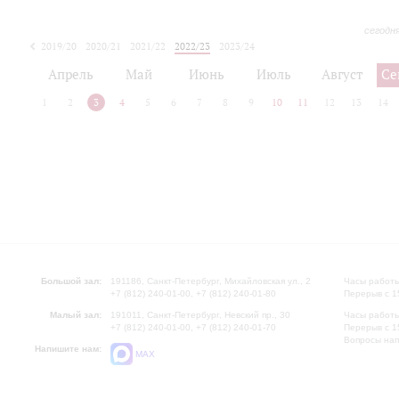
сегодн
2019/20
2020/21
2021/22
2022/23
2023/24
2024/25
2025/26
Апрель
Май
Июнь
Июль
Август
Се
1
2
3
4
5
6
7
8
9
10
11
12
13
14
Большой зал:
191186, Санкт-Петербург, Михайловская ул., 2
Часы работы
+7 (812) 240-01-00, +7 (812) 240-01-80
Перерыв с 1
Малый зал:
191011, Санкт-Петербург, Невский пр., 30
Часы работы
+7 (812) 240-01-00, +7 (812) 240-01-70
Перерыв с 1
Вопросы на
Напишите нам:
MAX