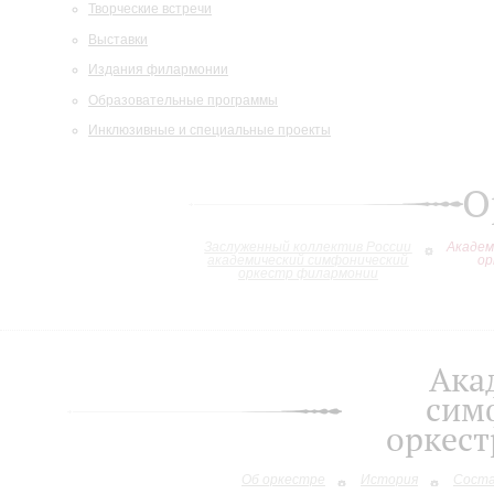
Творческие встречи
Выставки
Издания филармонии
Образовательные программы
Инклюзивные и специальные проекты
О
Заслуженный коллектив России
Академ
академический симфонический
ор
оркестр филармонии
Ака
сим
оркес
Об оркестре
История
Сост