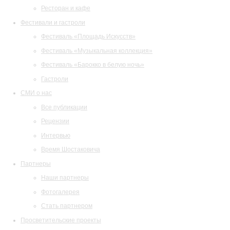
Ресторан и кафе
Фестивали и гастроли
Фестиваль «Площадь Искусств»
Фестиваль «Музыкальная коллекция»
Фестиваль «Барокко в белую ночь»
Гастроли
СМИ о нас
Все публикации
Рецензии
Интервью
Время Шостаковича
Партнеры
Наши партнеры
Фотогалерея
Стать партнером
Просветительские проекты