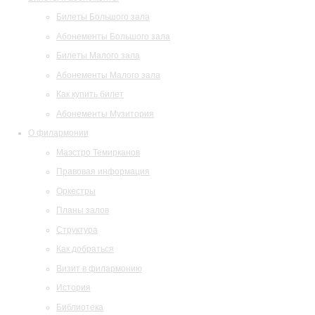
Билеты Большого зала
Абонементы Большого зала
Билеты Малого зала
Абонементы Малого зала
Как купить билет
Абонементы Музитория
О филармонии
Маэстро Темирканов
Правовая информация
Оркестры
Планы залов
Структура
Как добраться
Визит в филармонию
История
Библиотека