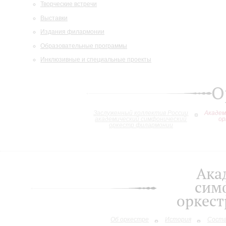
Творческие встречи
Выставки
Издания филармонии
Образовательные программы
Инклюзивные и специальные проекты
О
Заслуженный коллектив России
Академ
академический симфонический
ор
оркестр филармонии
Ака
сим
оркес
Об оркестре
История
Сост