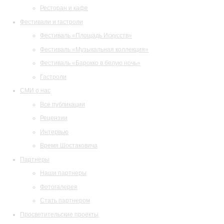
Ресторан и кафе
Фестивали и гастроли
Фестиваль «Площадь Искусств»
Фестиваль «Музыкальная коллекция»
Фестиваль «Барокко в белую ночь»
Гастроли
СМИ о нас
Все публикации
Рецензии
Интервью
Время Шостаковича
Партнеры
Наши партнеры
Фотогалерея
Стать партнером
Просветительские проекты