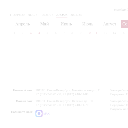
сегодня 
2019/20
2020/21
2021/22
2022/23
2023/24
2024/25
2025/26
Апрель
Май
Июнь
Июль
Август
Се
1
2
3
4
5
6
7
8
9
10
11
12
13
14
Большой зал:
191186, Санкт-Петербург, Михайловская ул., 2
Часы работы
+7 (812) 240-01-00, +7 (812) 240-01-80
Перерыв с 1
Малый зал:
191011, Санкт-Петербург, Невский пр., 30
Часы работы
+7 (812) 240-01-00, +7 (812) 240-01-70
Перерыв с 1
Вопросы на
Напишите нам:
MAX