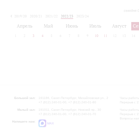
сегодня 
2019/20
2020/21
2021/22
2022/23
2023/24
2024/25
2025/26
Апрель
Май
Июнь
Июль
Август
Се
1
2
3
4
5
6
7
8
9
10
11
12
13
14
Большой зал:
191186, Санкт-Петербург, Михайловская ул., 2
Часы работы
+7 (812) 240-01-00, +7 (812) 240-01-80
Перерыв с 1
Малый зал:
191011, Санкт-Петербург, Невский пр., 30
Часы работы
+7 (812) 240-01-00, +7 (812) 240-01-70
Перерыв с 1
Вопросы на
Напишите нам:
MAX