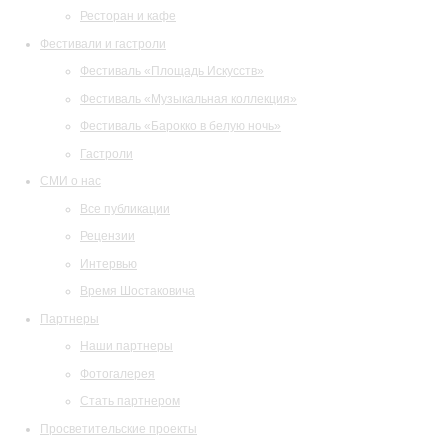
Ресторан и кафе
Фестивали и гастроли
Фестиваль «Площадь Искусств»
Фестиваль «Музыкальная коллекция»
Фестиваль «Барокко в белую ночь»
Гастроли
СМИ о нас
Все публикации
Рецензии
Интервью
Время Шостаковича
Партнеры
Наши партнеры
Фотогалерея
Стать партнером
Просветительские проекты