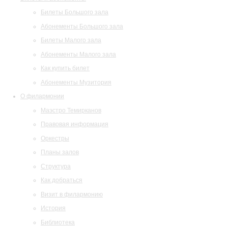
Билеты Большого зала
Абонементы Большого зала
Билеты Малого зала
Абонементы Малого зала
Как купить билет
Абонементы Музитория
О филармонии
Маэстро Темирканов
Правовая информация
Оркестры
Планы залов
Структура
Как добраться
Визит в филармонию
История
Библиотека