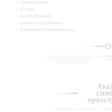
Творческие встречи
Выставки
Издания филармонии
Образовательные программы
Инклюзивные и специальные проекты
О
Заслуженный коллектив России
Академ
академический симфонический
ор
оркестр филармонии
Ака
сим
оркес
Об оркестре
История
Сост