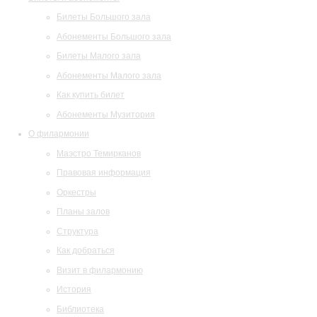
Билеты Большого зала
Абонементы Большого зала
Билеты Малого зала
Абонементы Малого зала
Как купить билет
Абонементы Музитория
О филармонии
Маэстро Темирканов
Правовая информация
Оркестры
Планы залов
Структура
Как добраться
Визит в филармонию
История
Библиотека