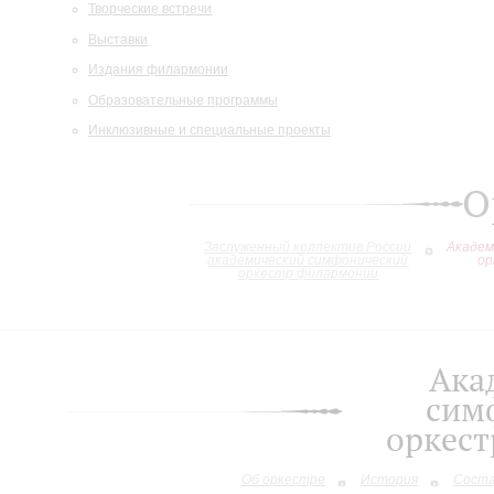
Творческие встречи
Выставки
Издания филармонии
Образовательные программы
Инклюзивные и специальные проекты
О
Заслуженный коллектив России
Академ
академический симфонический
ор
оркестр филармонии
Ака
сим
оркес
Об оркестре
История
Сост