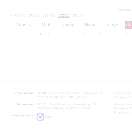
сегодня 
2019/20
2020/21
2021/22
2022/23
2023/24
2024/25
2025/26
Апрель
Май
Июнь
Июль
Август
Се
1
2
3
4
5
6
7
8
9
10
11
12
13
14
Большой зал:
191186, Санкт-Петербург, Михайловская ул., 2
Часы работы
+7 (812) 240-01-00, +7 (812) 240-01-80
Перерыв с 1
Малый зал:
191011, Санкт-Петербург, Невский пр., 30
Часы работы
+7 (812) 240-01-00, +7 (812) 240-01-70
Перерыв с 1
Вопросы на
Напишите нам:
MAX