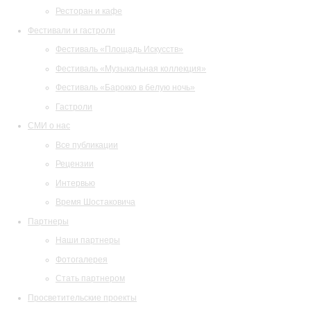
Ресторан и кафе
Фестивали и гастроли
Фестиваль «Площадь Искусств»
Фестиваль «Музыкальная коллекция»
Фестиваль «Барокко в белую ночь»
Гастроли
СМИ о нас
Все публикации
Рецензии
Интервью
Время Шостаковича
Партнеры
Наши партнеры
Фотогалерея
Стать партнером
Просветительские проекты