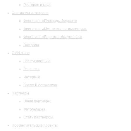
Ресторан и кафе
Фестивали и гастроли
Фестиваль «Площадь Искусств»
Фестиваль «Музыкальная коллекция»
Фестиваль «Барокко в белую ночь»
Гастроли
СМИ о нас
Все публикации
Рецензии
Интервью
Время Шостаковича
Партнеры
Наши партнеры
Фотогалерея
Стать партнером
Просветительские проекты