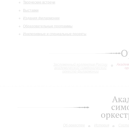
Творческие встречи
Выставки
Издания филармонии
Образовательные программы
Инклюзивные и специальные проекты
О
Заслуженный коллектив России
Академ
академический симфонический
ор
оркестр филармонии
Ака
сим
оркес
Об оркестре
История
Сост