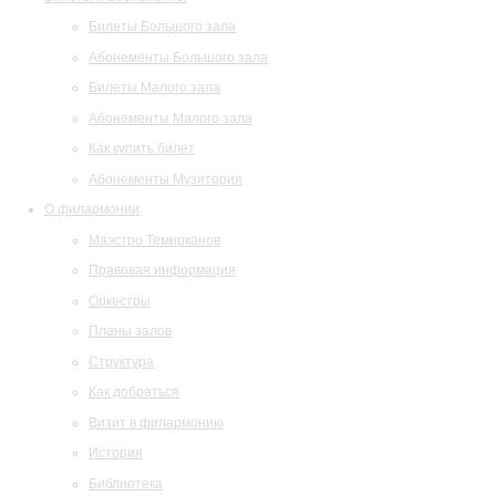
Билеты Большого зала
Абонементы Большого зала
Билеты Малого зала
Абонементы Малого зала
Как купить билет
Абонементы Музитория
О филармонии
Маэстро Темирканов
Правовая информация
Оркестры
Планы залов
Структура
Как добраться
Визит в филармонию
История
Библиотека