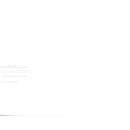
ерный оркестр
ллектива России
симфонического
илармонии