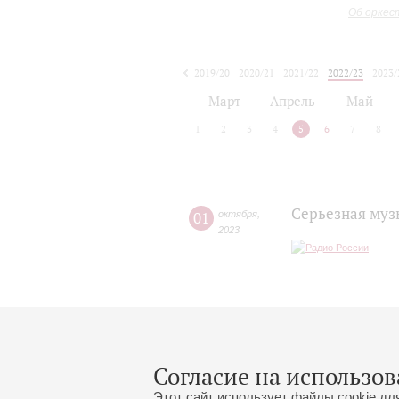
Об оркес
2019/20
2020/21
2021/22
2022/23
2023/
2024/25
2025/26
Март
Апрель
Май
1
2
3
4
5
6
7
8
Серьезная муз
01
октября
,
2023
Согласие на использов
Этот сайт использует файлы cookie дл