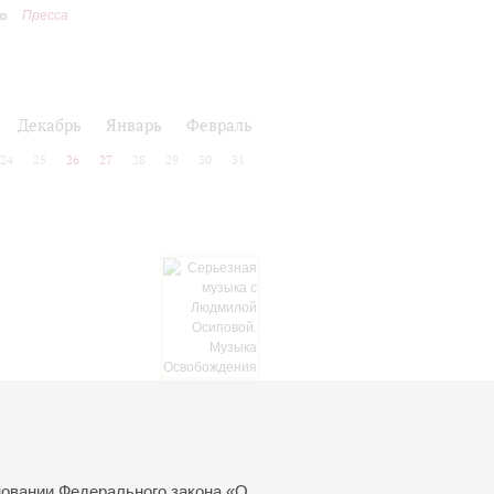
Пресса
Декабрь
Январь
Февраль
24
25
26
27
28
29
30
31
новании Федерального закона «О