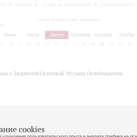
тре
История
Состав
План рассадки
Концертный план
сегодня 09 августа 2026, воскресенье
24
Июнь
Июль
Август
Сентябрь
Октябрь
Ноябрь
9
10
11
12
13
14
15
16
17
18
19
20
21
22
23
ыка с Людмилой Осиповой. Музыка Освобождения
ание cookies
я улучшения пользовательского опыта и анализа трафика на ос