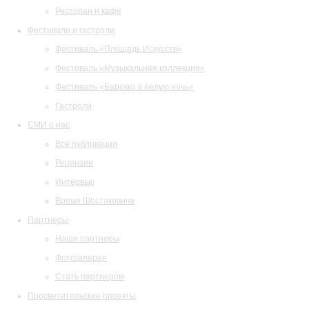
Ресторан и кафе
Фестивали и гастроли
Фестиваль «Площадь Искусств»
Фестиваль «Музыкальная коллекция»
Фестиваль «Барокко в белую ночь»
Гастроли
СМИ о нас
Все публикации
Рецензии
Интервью
Время Шостаковича
Партнеры
Наши партнеры
Фотогалерея
Стать партнером
Просветительские проекты