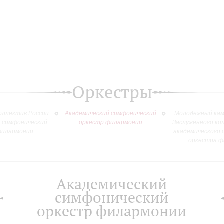
Оркестры
оллектив России
Академический симфонический
Молодежный кам
й симфонический
оркестр филармонии
Заслуженного ко
филармонии
академического 
оркестра ф
Академический
симфонический
оркестр филармонии