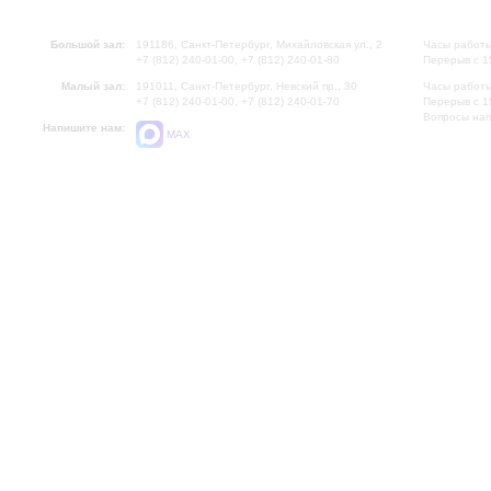
Большой зал:
191186, Санкт-Петербург, Михайловская ул., 2
Часы работы
+7 (812) 240-01-00, +7 (812) 240-01-80
Перерыв с 1
Малый зал:
191011, Санкт-Петербург, Невский пр., 30
Часы работы
+7 (812) 240-01-00, +7 (812) 240-01-70
Перерыв с 1
Вопросы на
Напишите нам:
MAX