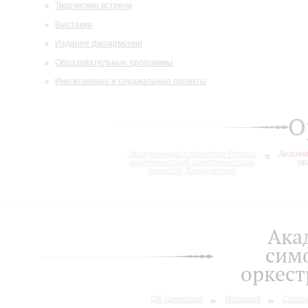
Творческие встречи
Выставки
Издания филармонии
Образовательные программы
Инклюзивные и специальные проекты
О
Заслуженный коллектив России
Академ
академический симфонический
ор
оркестр филармонии
Ака
сим
оркес
Об оркестре
История
Сост