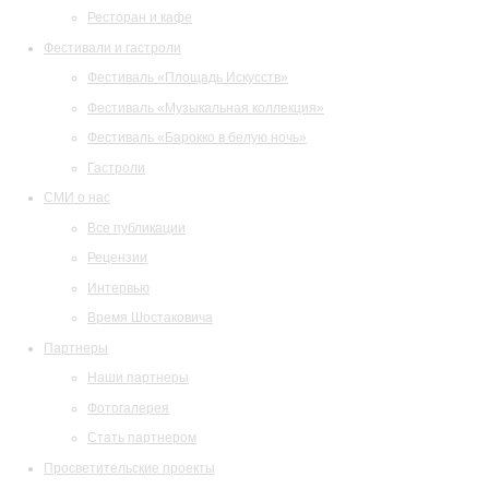
Ресторан и кафе
Фестивали и гастроли
Фестиваль «Площадь Искусств»
Фестиваль «Музыкальная коллекция»
Фестиваль «Барокко в белую ночь»
Гастроли
СМИ о нас
Все публикации
Рецензии
Интервью
Время Шостаковича
Партнеры
Наши партнеры
Фотогалерея
Стать партнером
Просветительские проекты