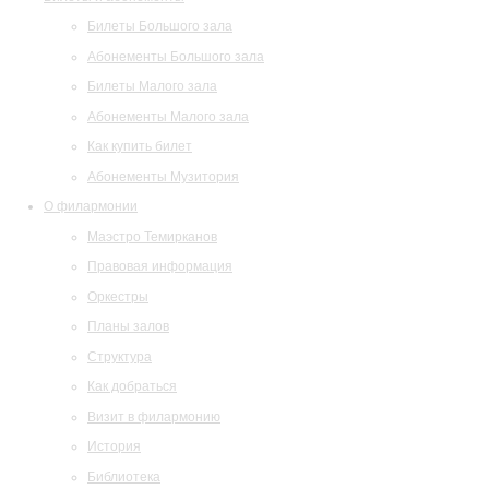
Билеты Большого зала
Абонементы Большого зала
Билеты Малого зала
Абонементы Малого зала
Как купить билет
Абонементы Музитория
О филармонии
Маэстро Темирканов
Правовая информация
Оркестры
Планы залов
Структура
Как добраться
Визит в филармонию
История
Библиотека