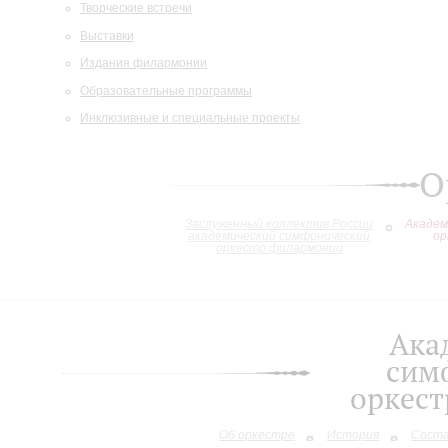
Творческие встречи
Выставки
Издания филармонии
Образовательные программы
Инклюзивные и специальные проекты
О
Заслуженный коллектив России
Академ
академический симфонический
ор
оркестр филармонии
Ака
сим
оркес
Об оркестре
История
Сост