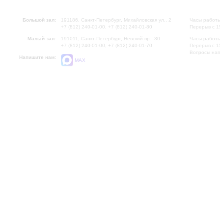
Большой зал:
191186, Санкт-Петербург, Михайловская ул., 2
Часы работы
+7 (812) 240-01-00, +7 (812) 240-01-80
Перерыв с 1
Малый зал:
191011, Санкт-Петербург, Невский пр., 30
Часы работы
+7 (812) 240-01-00, +7 (812) 240-01-70
Перерыв с 1
Вопросы на
Напишите нам:
MAX