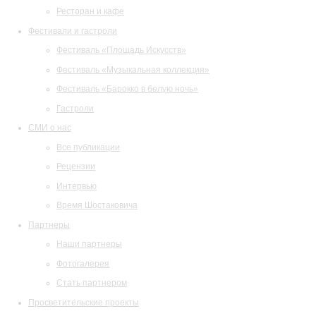
Ресторан и кафе
Фестивали и гастроли
Фестиваль «Площадь Искусств»
Фестиваль «Музыкальная коллекция»
Фестиваль «Барокко в белую ночь»
Гастроли
СМИ о нас
Все публикации
Рецензии
Интервью
Время Шостаковича
Партнеры
Наши партнеры
Фотогалерея
Стать партнером
Просветительские проекты