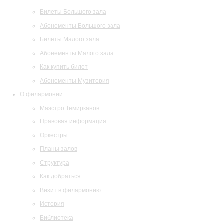
Билеты Большого зала
Абонементы Большого зала
Билеты Малого зала
Абонементы Малого зала
Как купить билет
Абонементы Музитория
О филармонии
Маэстро Темирканов
Правовая информация
Оркестры
Планы залов
Структура
Как добраться
Визит в филармонию
История
Библиотека