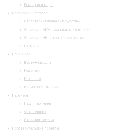
Ресторан и кафе
Фестивали и гастроли
Фестиваль «Площадь Искусств»
Фестиваль «Музыкальная коллекция»
Фестиваль «Барокко в белую ночь»
Гастроли
СМИ о нас
Все публикации
Рецензии
Интервью
Время Шостаковича
Партнеры
Наши партнеры
Фотогалерея
Стать партнером
Просветительские проекты