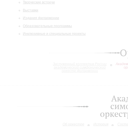
Творческие встречи
Выставки
Издания филармонии
Образовательные программы
Инклюзивные и специальные проекты
О
Заслуженный коллектив России
Академ
академический симфонический
ор
оркестр филармонии
Ака
сим
оркес
Об оркестре
История
Сост