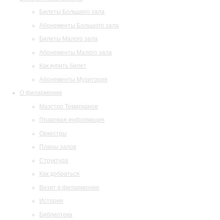
Билеты Большого зала
Абонементы Большого зала
Билеты Малого зала
Абонементы Малого зала
Как купить билет
Абонементы Музитория
О филармонии
Маэстро Темирканов
Правовая информация
Оркестры
Планы залов
Структура
Как добраться
Визит в филармонию
История
Библиотека