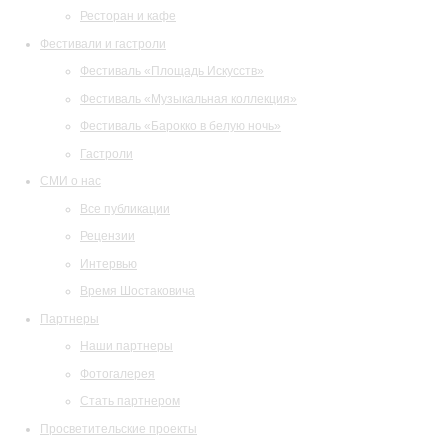
Ресторан и кафе
Фестивали и гастроли
Фестиваль «Площадь Искусств»
Фестиваль «Музыкальная коллекция»
Фестиваль «Барокко в белую ночь»
Гастроли
СМИ о нас
Все публикации
Рецензии
Интервью
Время Шостаковича
Партнеры
Наши партнеры
Фотогалерея
Стать партнером
Просветительские проекты