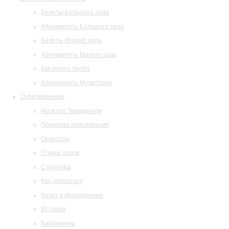
Билеты Большого зала
Абонементы Большого зала
Билеты Малого зала
Абонементы Малого зала
Как купить билет
Абонементы Музитория
О филармонии
Маэстро Темирканов
Правовая информация
Оркестры
Планы залов
Структура
Как добраться
Визит в филармонию
История
Библиотека