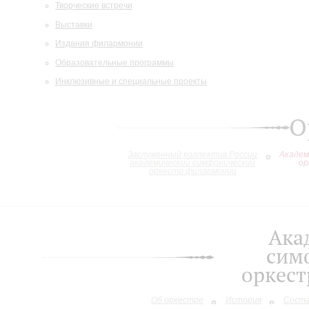
Творческие встречи
Выставки
Издания филармонии
Образовательные программы
Инклюзивные и специальные проекты
О
Заслуженный коллектив России
Академ
академический симфонический
ор
оркестр филармонии
Ака
сим
оркес
Об оркестре
История
Сост