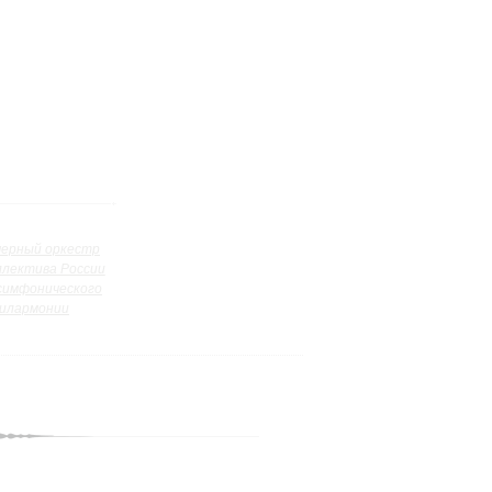
ерный оркестр
ллектива России
симфонического
илармонии