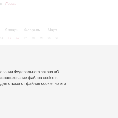
Пресса
Январь
Февраль
Март
24
25
26
27
28
29
30
31
новании Федерального закона «О
использование файлов cookie в
для отказа от файлов cookie, но это
© 2000—2026
«Санкт-Петербургская
филармония им. Д.Д.Шостаковича»
Создание сайта
—
Интернет-Технологии
, 2016 год