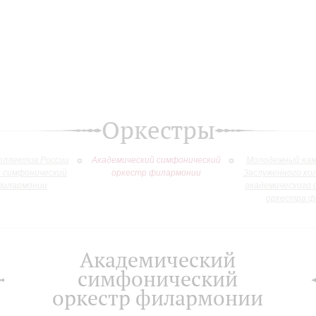
Оркестры
оллектив России
Академический симфонический
Молодежный кам
й симфонический
оркестр филармонии
Заслуженного ко
филармонии
академического 
оркестра ф
Академический
симфонический
оркестр филармонии