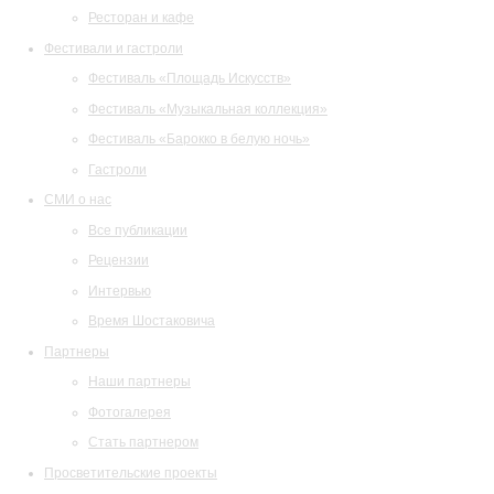
Ресторан и кафе
Фестивали и гастроли
Фестиваль «Площадь Искусств»
Фестиваль «Музыкальная коллекция»
Фестиваль «Барокко в белую ночь»
Гастроли
СМИ о нас
Все публикации
Рецензии
Интервью
Время Шостаковича
Партнеры
Наши партнеры
Фотогалерея
Стать партнером
Просветительские проекты