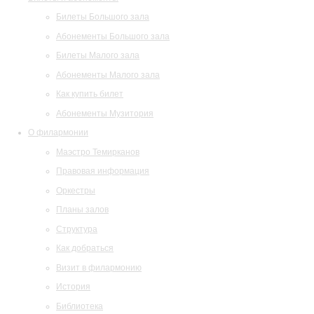
Билеты Большого зала
Абонементы Большого зала
Билеты Малого зала
Абонементы Малого зала
Как купить билет
Абонементы Музитория
О филармонии
Маэстро Темирканов
Правовая информация
Оркестры
Планы залов
Структура
Как добраться
Визит в филармонию
История
Библиотека