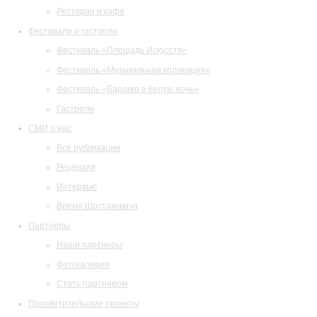
Ресторан и кафе
Фестивали и гастроли
Фестиваль «Площадь Искусств»
Фестиваль «Музыкальная коллекция»
Фестиваль «Барокко в белую ночь»
Гастроли
СМИ о нас
Все публикации
Рецензии
Интервью
Время Шостаковича
Партнеры
Наши партнеры
Фотогалерея
Стать партнером
Просветительские проекты