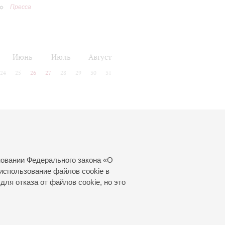
Пресса
Июнь
Июль
Август
24
25
26
27
28
29
30
31
новании Федерального закона «О
использование файлов cookie в
для отказа от файлов cookie, но это
© 2000—2026
«Санкт-Петербургская
филармония им. Д.Д.Шостаковича»