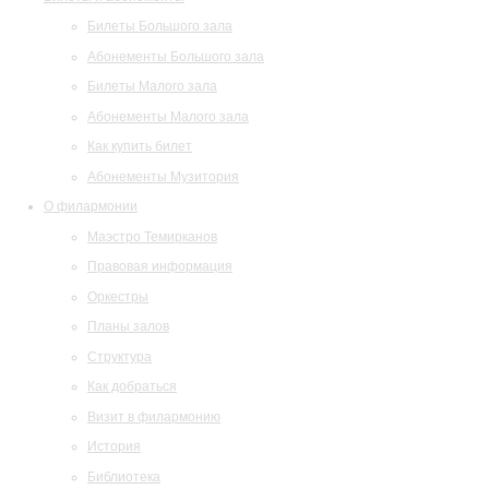
Билеты Большого зала
Абонементы Большого зала
Билеты Малого зала
Абонементы Малого зала
Как купить билет
Абонементы Музитория
О филармонии
Маэстро Темирканов
Правовая информация
Оркестры
Планы залов
Структура
Как добраться
Визит в филармонию
История
Библиотека