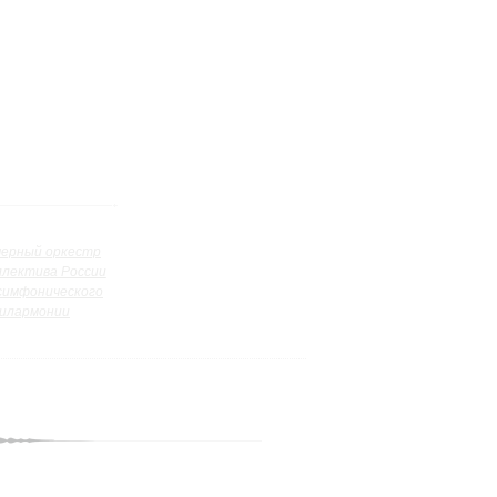
ерный оркестр
ллектива России
симфонического
илармонии