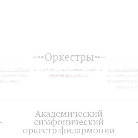
Оркестры
оллектив России
Академический симфонический
Молодежный кам
й симфонический
оркестр филармонии
Заслуженного ко
филармонии
академического 
оркестра ф
Академический
симфонический
оркестр филармонии