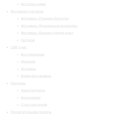
Ресторан и кафе
Фестивали и гастроли
Фестиваль «Площадь Искусств»
Фестиваль «Музыкальная коллекция»
Фестиваль «Барокко в белую ночь»
Гастроли
СМИ о нас
Все публикации
Рецензии
Интервью
Время Шостаковича
Партнеры
Наши партнеры
Фотогалерея
Стать партнером
Просветительские проекты