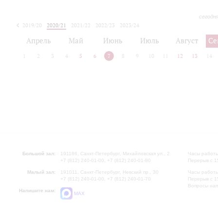
сегодн
2019/20
2020/21
2021/22
2022/23
2023/24
2024/25
2025/26
Апрель
Май
Июнь
Июль
Август
Се
1
2
3
4
5
6
7
8
9
10
11
12
13
14
Большой зал:
191186, Санкт-Петербург, Михайловская ул., 2
Часы работы
+7 (812) 240-01-00, +7 (812) 240-01-80
Перерыв с 1
Малый зал:
191011, Санкт-Петербург, Невский пр., 30
Часы работы
+7 (812) 240-01-00, +7 (812) 240-01-70
Перерыв с 1
Вопросы на
Напишите нам:
MAX