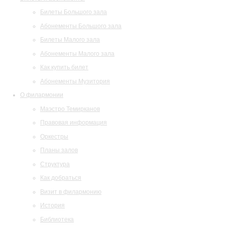
Билеты Большого зала
Абонементы Большого зала
Билеты Малого зала
Абонементы Малого зала
Как купить билет
Абонементы Музитория
О филармонии
Маэстро Темирканов
Правовая информация
Оркестры
Планы залов
Структура
Как добраться
Визит в филармонию
История
Библиотека