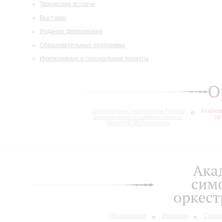
Творческие встречи
Выставки
Издания филармонии
Образовательные программы
Инклюзивные и специальные проекты
О
Заслуженный коллектив России
Академ
академический симфонический
ор
оркестр филармонии
Ака
сим
оркес
Об оркестре
История
Сост