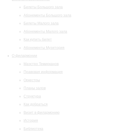
Билеты Большого зала
Абонементы Большого зала
Билеты Малого зала
Абонементы Малого зала
Как купить билет
Абонементы Музитория
О филармонии
Маэстро Темирканов
Правовая информация
Оркестры
Планы залов
Структура
Как добраться
Визит в филармонию
История
Библиотека