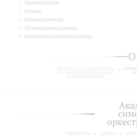
Творческие встречи
Выставки
Издания филармонии
Образовательные программы
Инклюзивные и специальные проекты
О
Заслуженный коллектив России
Академ
академический симфонический
ор
оркестр филармонии
Ака
сим
оркес
Об оркестре
История
Сост