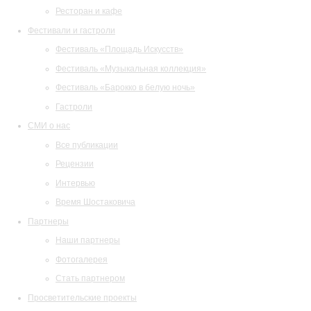
Ресторан и кафе
Фестивали и гастроли
Фестиваль «Площадь Искусств»
Фестиваль «Музыкальная коллекция»
Фестиваль «Барокко в белую ночь»
Гастроли
СМИ о нас
Все публикации
Рецензии
Интервью
Время Шостаковича
Партнеры
Наши партнеры
Фотогалерея
Стать партнером
Просветительские проекты