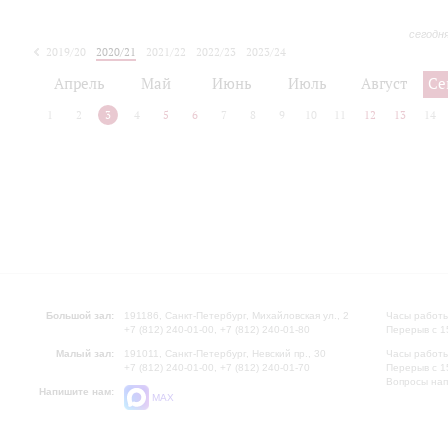
сегодн
2019/20
2020/21
2021/22
2022/23
2023/24
2024/25
2025/26
Апрель
Май
Июнь
Июль
Август
Се
1
2
3
4
5
6
7
8
9
10
11
12
13
14
Большой зал:
191186, Санкт-Петербург, Михайловская ул., 2
Часы работы
+7 (812) 240-01-00, +7 (812) 240-01-80
Перерыв с 1
Малый зал:
191011, Санкт-Петербург, Невский пр., 30
Часы работы
+7 (812) 240-01-00, +7 (812) 240-01-70
Перерыв с 1
Вопросы на
Напишите нам:
MAX