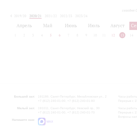
сегодня 
2019/20
2020/21
2021/22
2022/23
2023/24
2024/25
2025/26
Апрель
Май
Июнь
Июль
Август
Се
1
2
3
4
5
6
7
8
9
10
11
12
13
14
Большой зал:
191186, Санкт-Петербург, Михайловская ул., 2
Часы работы
+7 (812) 240-01-00, +7 (812) 240-01-80
Перерыв с 1
Малый зал:
191011, Санкт-Петербург, Невский пр., 30
Часы работы
+7 (812) 240-01-00, +7 (812) 240-01-70
Перерыв с 1
Вопросы на
Напишите нам:
MAX