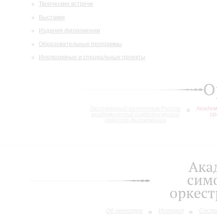
Творческие встречи
Выставки
Издания филармонии
Образовательные программы
Инклюзивные и специальные проекты
О
Заслуженный коллектив России
Академ
академический симфонический
ор
оркестр филармонии
Ака
сим
оркес
Об оркестре
История
Сост