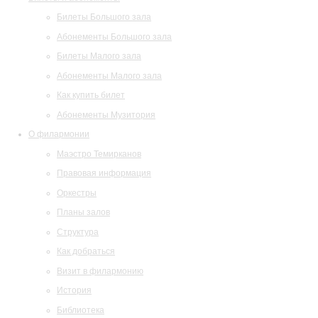
Билеты Большого зала
Абонементы Большого зала
Билеты Малого зала
Абонементы Малого зала
Как купить билет
Абонементы Музитория
О филармонии
Маэстро Темирканов
Правовая информация
Оркестры
Планы залов
Структура
Как добраться
Визит в филармонию
История
Библиотека