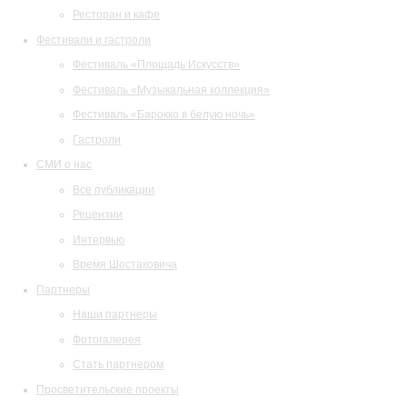
Ресторан и кафе
Фестивали и гастроли
Фестиваль «Площадь Искусств»
Фестиваль «Музыкальная коллекция»
Фестиваль «Барокко в белую ночь»
Гастроли
СМИ о нас
Все публикации
Рецензии
Интервью
Время Шостаковича
Партнеры
Наши партнеры
Фотогалерея
Стать партнером
Просветительские проекты