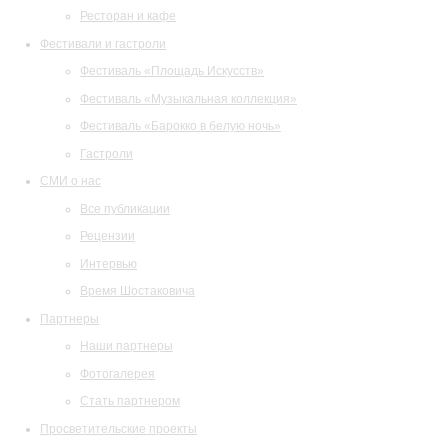
Ресторан и кафе
Фестивали и гастроли
Фестиваль «Площадь Искусств»
Фестиваль «Музыкальная коллекция»
Фестиваль «Барокко в белую ночь»
Гастроли
СМИ о нас
Все публикации
Рецензии
Интервью
Время Шостаковича
Партнеры
Наши партнеры
Фотогалерея
Стать партнером
Просветительские проекты