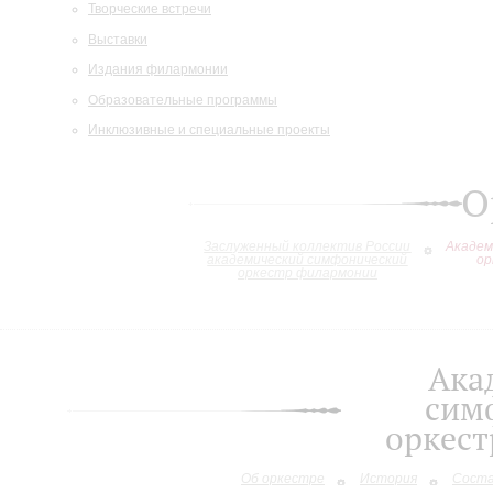
Творческие встречи
Выставки
Издания филармонии
Образовательные программы
Инклюзивные и специальные проекты
О
Заслуженный коллектив России
Академ
академический симфонический
ор
оркестр филармонии
Ака
сим
оркес
Об оркестре
История
Сост