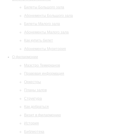
Билеты Большого зала
Абонементы Большого зала
Билеты Малого зала
Абонементы Малого зала
Как купить билет
Абонементы Музитория
О филармонии
Маэстро Темирканов
Правовая информация
Оркестры
Планы залов
Структура
Как добраться
Визит в филармонию
История
Библиотека