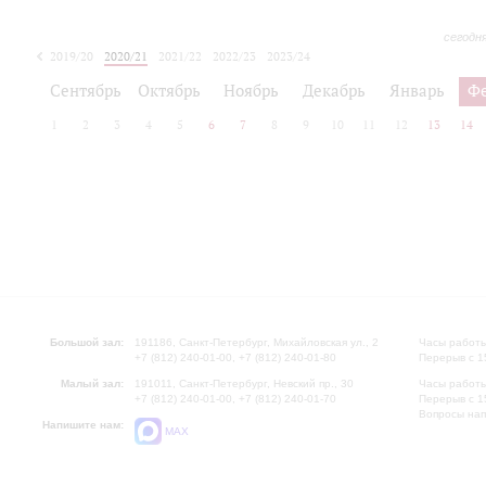
сегодн
2019/20
2020/21
2021/22
2022/23
2023/24
2024/25
2025/26
Сентябрь
Октябрь
Ноябрь
Декабрь
Январь
Ф
1
2
3
4
5
6
7
8
9
10
11
12
13
14
Большой зал:
191186, Санкт-Петербург, Михайловская ул., 2
Часы работы
+7 (812) 240-01-00, +7 (812) 240-01-80
Перерыв с 1
Малый зал:
191011, Санкт-Петербург, Невский пр., 30
Часы работы
+7 (812) 240-01-00, +7 (812) 240-01-70
Перерыв с 1
Вопросы на
Напишите нам:
MAX