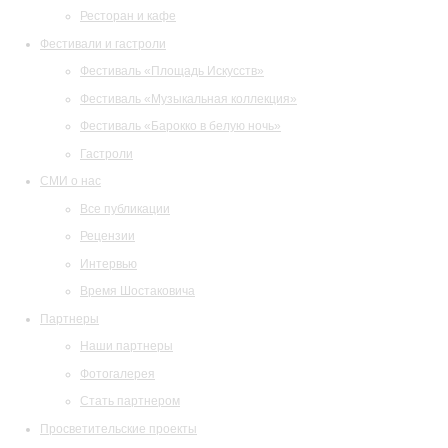
Ресторан и кафе
Фестивали и гастроли
Фестиваль «Площадь Искусств»
Фестиваль «Музыкальная коллекция»
Фестиваль «Барокко в белую ночь»
Гастроли
СМИ о нас
Все публикации
Рецензии
Интервью
Время Шостаковича
Партнеры
Наши партнеры
Фотогалерея
Стать партнером
Просветительские проекты