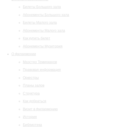
Билеты Большого зала
Абонементы Большого зала
Билеты Малого зала
Абонементы Малого зала
Как купить билет
Абонементы Музитория
О филармонии
Маэстро Темирканов
Правовая информация
Оркестры
Планы залов
Структура
Как добраться
Визит в филармонию
История
Библиотека