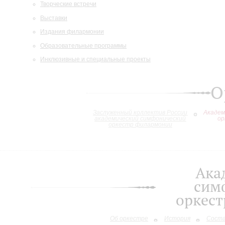
Творческие встречи
Выставки
Издания филармонии
Образовательные программы
Инклюзивные и специальные проекты
О
Заслуженный коллектив России
Академ
академический симфонический
ор
оркестр филармонии
Ака
сим
оркес
Об оркестре
История
Сост