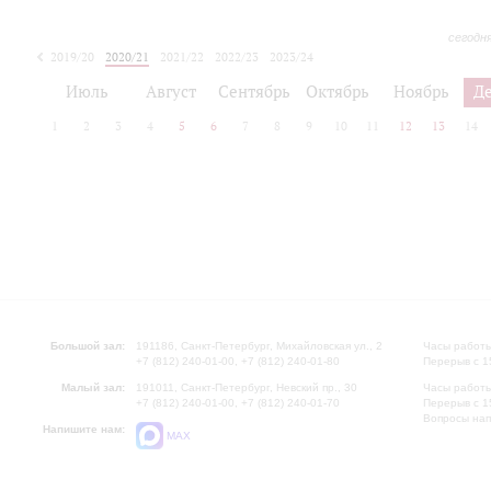
сегодн
2019/20
2020/21
2021/22
2022/23
2023/24
2024/25
2025/26
Июль
Август
Сентябрь
Октябрь
Ноябрь
Д
1
2
3
4
5
6
7
8
9
10
11
12
13
14
Большой зал:
191186, Санкт-Петербург, Михайловская ул., 2
Часы работы
+7 (812) 240-01-00, +7 (812) 240-01-80
Перерыв с 1
Малый зал:
191011, Санкт-Петербург, Невский пр., 30
Часы работы
+7 (812) 240-01-00, +7 (812) 240-01-70
Перерыв с 1
Вопросы на
Напишите нам:
MAX