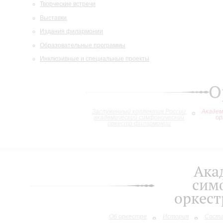
Творческие встречи
Выставки
Издания филармонии
Образовательные программы
Инклюзивные и специальные проекты
О
Заслуженный коллектив России
Академ
академический симфонический
ор
оркестр филармонии
Ака
сим
оркес
Об оркестре
История
Сост