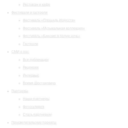
Ресторан и кафе
Фестивали и гастроли
Фестиваль «Площадь Искусств»
Фестиваль «Музыкальная коллекция»
Фестиваль «Барокко в белую ночь»
Гастроли
СМИ о нас
Все публикации
Рецензии
Интервью
Время Шостаковича
Партнеры
Наши партнеры
Фотогалерея
Стать партнером
Просветительские проекты