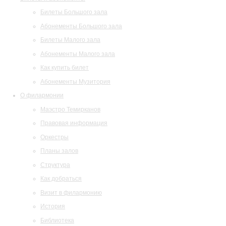
Билеты Большого зала
Абонементы Большого зала
Билеты Малого зала
Абонементы Малого зала
Как купить билет
Абонементы Музитория
О филармонии
Маэстро Темирканов
Правовая информация
Оркестры
Планы залов
Структура
Как добраться
Визит в филармонию
История
Библиотека