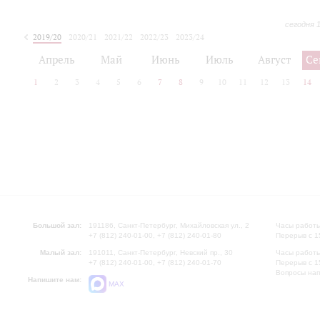
сегодня 
2019/20
2020/21
2021/22
2022/23
2023/24
2024/25
2025/26
Апрель
Май
Июнь
Июль
Август
Се
1
2
3
4
5
6
7
8
9
10
11
12
13
14
Большой зал:
191186, Санкт-Петербург, Михайловская ул., 2
Часы работы
+7 (812) 240-01-00, +7 (812) 240-01-80
Перерыв с 1
Малый зал:
191011, Санкт-Петербург, Невский пр., 30
Часы работы
+7 (812) 240-01-00, +7 (812) 240-01-70
Перерыв с 1
Вопросы на
Напишите нам:
MAX