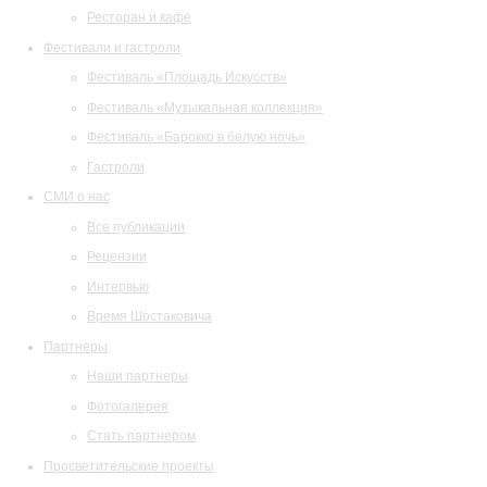
Ресторан и кафе
Фестивали и гастроли
Фестиваль «Площадь Искусств»
Фестиваль «Музыкальная коллекция»
Фестиваль «Барокко в белую ночь»
Гастроли
СМИ о нас
Все публикации
Рецензии
Интервью
Время Шостаковича
Партнеры
Наши партнеры
Фотогалерея
Стать партнером
Просветительские проекты