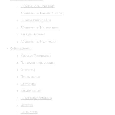
Билеты Большого зала
Абонементы Большого зала
Билеты Малого зала
Абонементы Малого зала
Как купить билет
Абонементы Музитория
О филармонии
Маэстро Темирканов
Правовая информация
Оркестры
Планы залов
Структура
Как добраться
Визит в филармонию
История
Библиотека