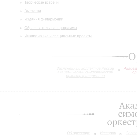
Творческие встречи
Выставки
Издания филармонии
Образовательные программы
Инклюзивные и специальные проекты
О
Заслуженный коллектив России
Академ
академический симфонический
ор
оркестр филармонии
Ака
сим
оркес
Об оркестре
История
Сост