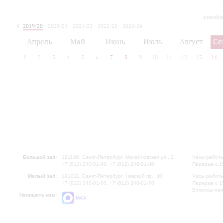
сегодн
2019/20
2020/21
2021/22
2022/23
2023/24
2024/25
2025/26
Апрель
Май
Июнь
Июль
Август
Се
1
2
3
4
5
6
7
8
9
10
11
12
13
14
Большой зал:
191186, Санкт-Петербург, Михайловская ул., 2
Часы работы
+7 (812) 240-01-00, +7 (812) 240-01-80
Перерыв с 1
Малый зал:
191011, Санкт-Петербург, Невский пр., 30
Часы работы
+7 (812) 240-01-00, +7 (812) 240-01-70
Перерыв с 1
Вопросы на
Напишите нам:
MAX