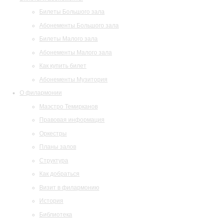
Билеты Большого зала
Абонементы Большого зала
Билеты Малого зала
Абонементы Малого зала
Как купить билет
Абонементы Музитория
О филармонии
Маэстро Темирканов
Правовая информация
Оркестры
Планы залов
Структура
Как добраться
Визит в филармонию
История
Библиотека