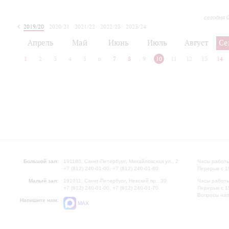
сегодня 
2019/20
2020/21
2021/22
2022/23
2023/24
2024/25
2025/26
Апрель
Май
Июнь
Июль
Август
Се
1
2
3
4
5
6
7
8
9
10
11
12
13
14
Большой зал:
191186, Санкт-Петербург, Михайловская ул., 2
Часы работы
+7 (812) 240-01-00, +7 (812) 240-01-80
Перерыв с 1
Малый зал:
191011, Санкт-Петербург, Невский пр., 30
Часы работы
+7 (812) 240-01-00, +7 (812) 240-01-70
Перерыв с 1
Вопросы на
Напишите нам:
MAX