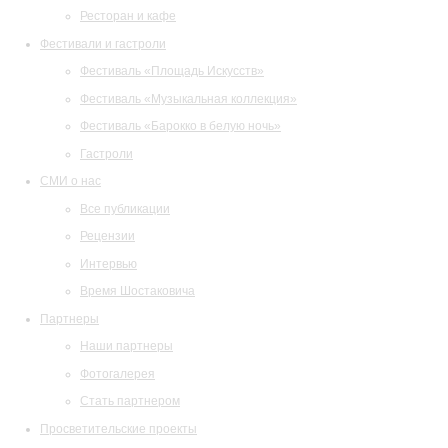
Ресторан и кафе
Фестивали и гастроли
Фестиваль «Площадь Искусств»
Фестиваль «Музыкальная коллекция»
Фестиваль «Барокко в белую ночь»
Гастроли
СМИ о нас
Все публикации
Рецензии
Интервью
Время Шостаковича
Партнеры
Наши партнеры
Фотогалерея
Стать партнером
Просветительские проекты