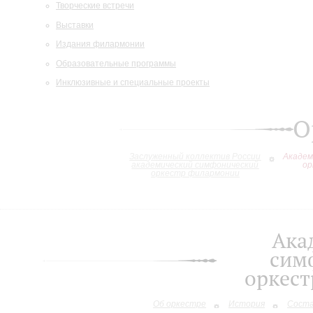
Творческие встречи
Выставки
Издания филармонии
Образовательные программы
Инклюзивные и специальные проекты
О
Заслуженный коллектив России
Академ
академический симфонический
ор
оркестр филармонии
Ака
сим
оркес
Об оркестре
История
Сост