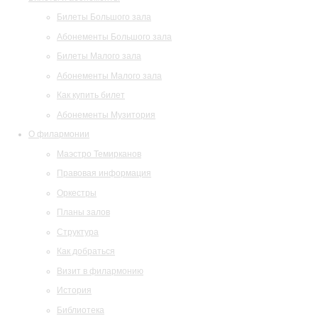
Билеты Большого зала
Абонементы Большого зала
Билеты Малого зала
Абонементы Малого зала
Как купить билет
Абонементы Музитория
О филармонии
Маэстро Темирканов
Правовая информация
Оркестры
Планы залов
Структура
Как добраться
Визит в филармонию
История
Библиотека