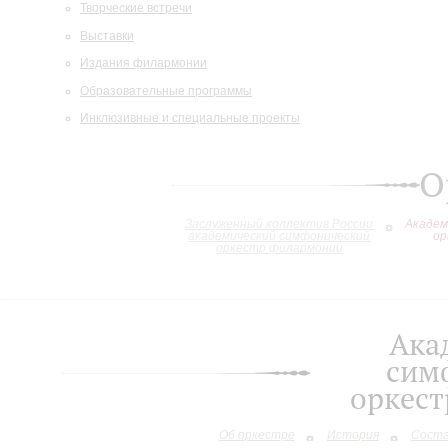
Творческие встречи
Выставки
Издания филармонии
Образовательные программы
Инклюзивные и специальные проекты
О
Заслуженный коллектив России
Академ
академический симфонический
ор
оркестр филармонии
Ака
сим
оркес
Об оркестре
История
Сост