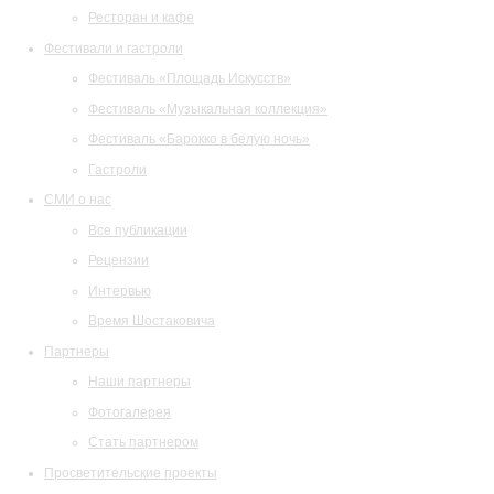
Ресторан и кафе
Фестивали и гастроли
Фестиваль «Площадь Искусств»
Фестиваль «Музыкальная коллекция»
Фестиваль «Барокко в белую ночь»
Гастроли
СМИ о нас
Все публикации
Рецензии
Интервью
Время Шостаковича
Партнеры
Наши партнеры
Фотогалерея
Стать партнером
Просветительские проекты