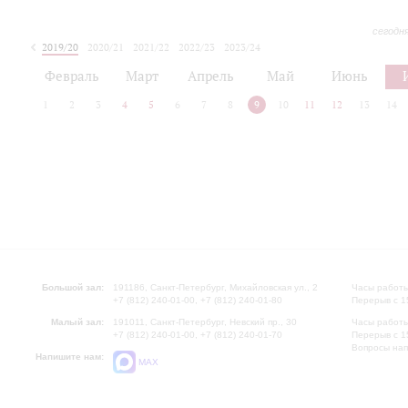
сегодн
2019/20
2020/21
2021/22
2022/23
2023/24
2024/25
2025/26
Февраль
Март
Апрель
Май
Июнь
1
2
3
4
5
6
7
8
9
10
11
12
13
14
Большой зал:
191186, Санкт-Петербург, Михайловская ул., 2
Часы работы
+7 (812) 240-01-00, +7 (812) 240-01-80
Перерыв с 1
Малый зал:
191011, Санкт-Петербург, Невский пр., 30
Часы работы
+7 (812) 240-01-00, +7 (812) 240-01-70
Перерыв с 1
Вопросы на
Напишите нам:
MAX