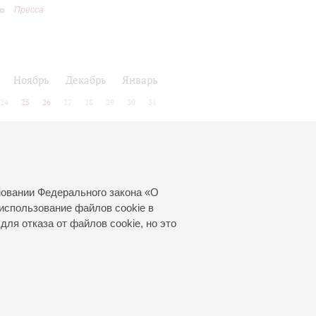
Пресса
Ноябрь
Декабрь
Январь
24
25
26
27
28
29
30
31
новании Федерального закона «О
использование файлов cookie в
для отказа от файлов cookie, но это
© 2000—2026
«Санкт-Петербургская
филармония им. Д.Д.Шостаковича»
Создание сайта
—
Интернет-Технологии
, 2016 год