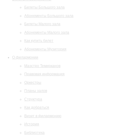
Билеты Большого зала
Абонементы Большого зала
Билеты Малого зала
Абонементы Малого зала
Как купить билет
Абонементы Музитория
О филармонии
Маэстро Темирканов
Правовая информация
Оркестры
Планы залов
Структура
Как добраться
Визит в филармонию
История
Библиотека