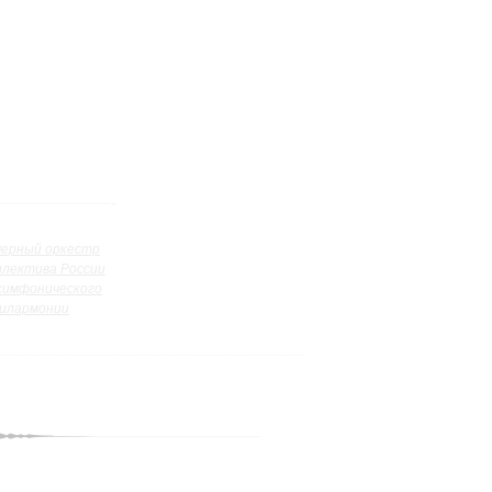
ерный оркестр
ллектива России
симфонического
илармонии