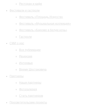
Ресторан и кафе
Фестивали и гастроли
Фестиваль «Площадь Искусств»
Фестиваль «Музыкальная коллекция»
Фестиваль «Барокко в белую ночь»
Гастроли
СМИ о нас
Все публикации
Рецензии
Интервью
Время Шостаковича
Партнеры
Наши партнеры
Фотогалерея
Стать партнером
Просветительские проекты