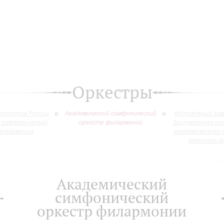
Оркестры
оллектив России
Академический симфонический
Молодежный кам
й симфонический
оркестр филармонии
Заслуженного ко
филармонии
академического 
оркестра ф
Академический
симфонический
оркестр филармонии