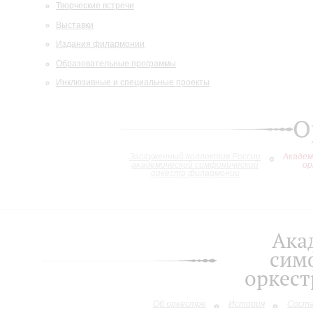
Творческие встречи
Выставки
Издания филармонии
Образовательные программы
Инклюзивные и специальные проекты
О
Заслуженный коллектив России
Академ
академический симфонический
ор
оркестр филармонии
Ака
сим
оркес
Об оркестре
История
Сост