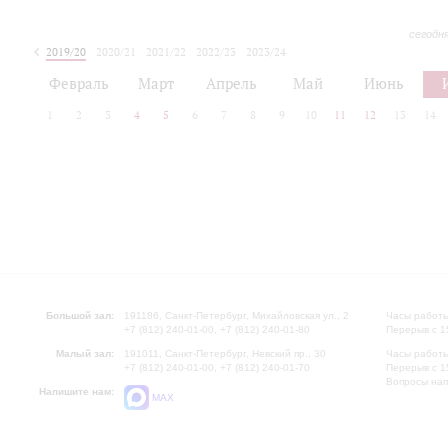
сегодн
2019/20
2020/21
2021/22
2022/23
2023/24
2024/25
2025/26
Февраль
Март
Апрель
Май
Июнь
1
2
3
4
5
6
7
8
9
10
11
12
13
14
Большой зал:
191186, Санкт-Петербург, Михайловская ул., 2
Часы работы
+7 (812) 240-01-00, +7 (812) 240-01-80
Перерыв с 1
Малый зал:
191011, Санкт-Петербург, Невский пр., 30
Часы работы
+7 (812) 240-01-00, +7 (812) 240-01-70
Перерыв с 1
Вопросы на
Напишите нам:
MAX