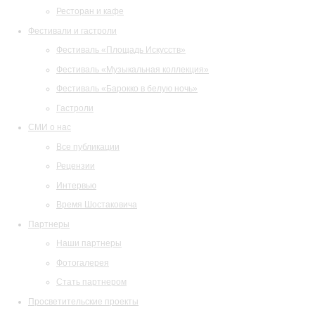
Ресторан и кафе
Фестивали и гастроли
Фестиваль «Площадь Искусств»
Фестиваль «Музыкальная коллекция»
Фестиваль «Барокко в белую ночь»
Гастроли
СМИ о нас
Все публикации
Рецензии
Интервью
Время Шостаковича
Партнеры
Наши партнеры
Фотогалерея
Стать партнером
Просветительские проекты