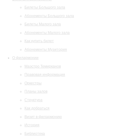
Билеты Большого зала
Абонементы Большого зала
Билеты Малого зала
Абонементы Малого зала
Как купить билет
Абонементы Музитория
О филармонии
Маэстро Темирканов
Правовая информация
Оркестры
Планы залов
Структура
Как добраться
Визит в филармонию
История
Библиотека