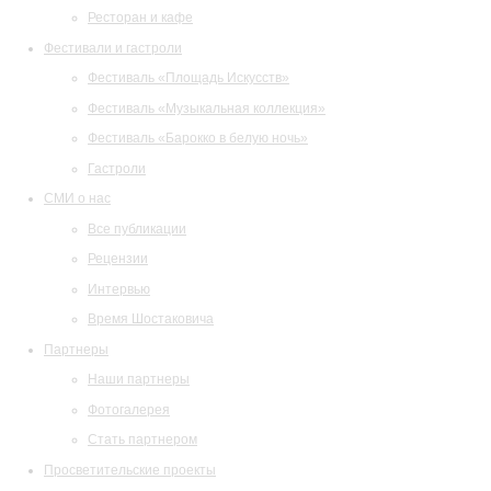
Ресторан и кафе
Фестивали и гастроли
Фестиваль «Площадь Искусств»
Фестиваль «Музыкальная коллекция»
Фестиваль «Барокко в белую ночь»
Гастроли
СМИ о нас
Все публикации
Рецензии
Интервью
Время Шостаковича
Партнеры
Наши партнеры
Фотогалерея
Стать партнером
Просветительские проекты