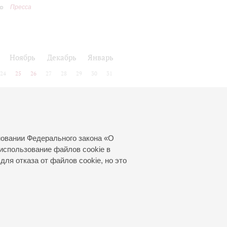
Пресса
Ноябрь
Декабрь
Январь
24
25
26
27
28
29
30
31
новании Федерального закона «О
использование файлов cookie в
для отказа от файлов cookie, но это
© 2000—2026
«Санкт-Петербургская
филармония им. Д.Д.Шостаковича»
Создание сайта
—
Интернет-Технологии
, 2016 год