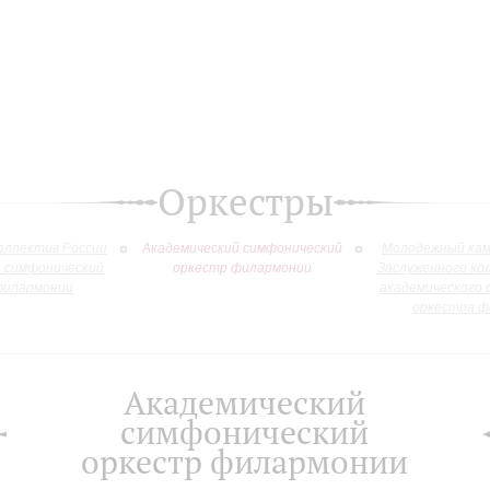
Оркестры
оллектив России
Академический симфонический
Молодежный кам
й симфонический
оркестр филармонии
Заслуженного ко
филармонии
академического 
оркестра ф
Академический
симфонический
оркестр филармонии