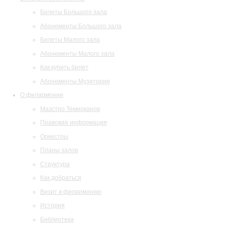
Билеты Большого зала
Абонементы Большого зала
Билеты Малого зала
Абонементы Малого зала
Как купить билет
Абонементы Музитория
О филармонии
Маэстро Темирканов
Правовая информация
Оркестры
Планы залов
Структура
Как добраться
Визит в филармонию
История
Библиотека