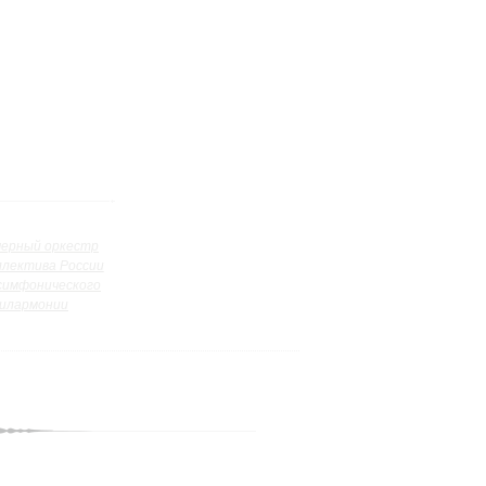
ерный оркестр
ллектива России
симфонического
илармонии