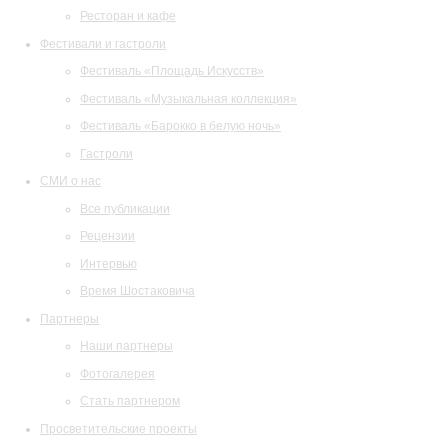
Ресторан и кафе
Фестивали и гастроли
Фестиваль «Площадь Искусств»
Фестиваль «Музыкальная коллекция»
Фестиваль «Барокко в белую ночь»
Гастроли
СМИ о нас
Все публикации
Рецензии
Интервью
Время Шостаковича
Партнеры
Наши партнеры
Фотогалерея
Стать партнером
Просветительские проекты