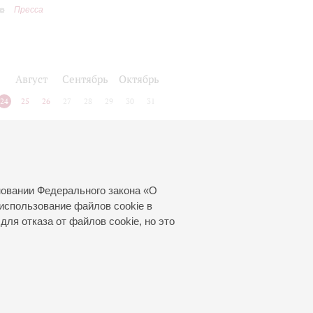
Пресса
Август
Сентябрь
Октябрь
24
25
26
27
28
29
30
31
новании Федерального закона «О
использование файлов cookie в
для отказа от файлов cookie, но это
© 2000—2026
«Санкт-Петербургская
филармония им. Д.Д.Шостаковича»
Создание сайта
—
Интернет-Технологии
, 2016 год