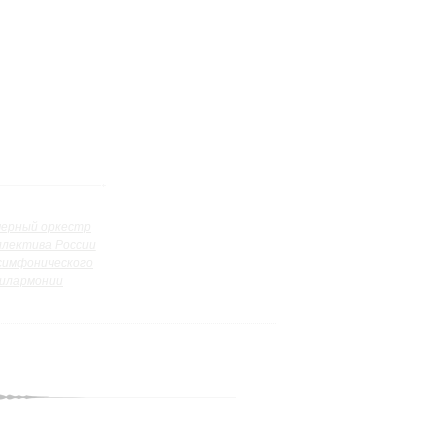
ерный оркестр
ллектива России
симфонического
илармонии