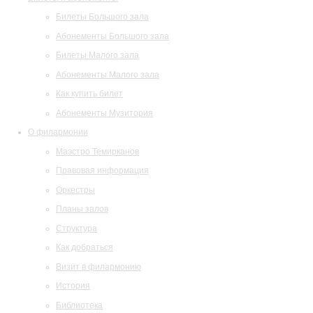
Билеты Большого зала
Абонементы Большого зала
Билеты Малого зала
Абонементы Малого зала
Как купить билет
Абонементы Музитория
О филармонии
Маэстро Темирканов
Правовая информация
Оркестры
Планы залов
Структура
Как добраться
Визит в филармонию
История
Библиотека