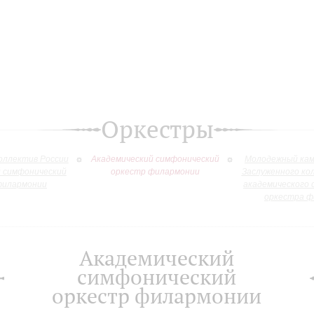
Оркестры
оллектив России
Академический симфонический
Молодежный кам
й симфонический
оркестр филармонии
Заслуженного ко
филармонии
академического 
оркестра ф
Академический
симфонический
оркестр филармонии