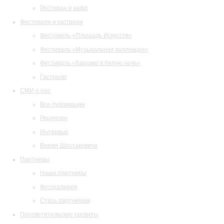
Ресторан и кафе
Фестивали и гастроли
Фестиваль «Площадь Искусств»
Фестиваль «Музыкальная коллекция»
Фестиваль «Барокко в белую ночь»
Гастроли
СМИ о нас
Все публикации
Рецензии
Интервью
Время Шостаковича
Партнеры
Наши партнеры
Фотогалерея
Стать партнером
Просветительские проекты