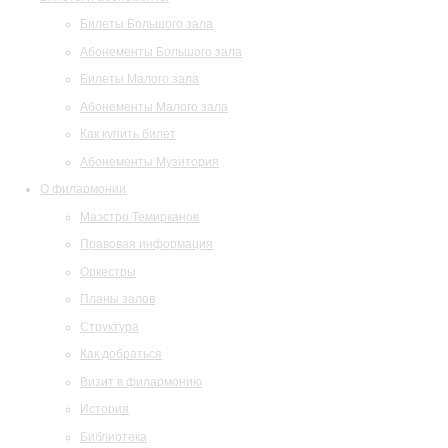
Билеты Большого зала
Абонементы Большого зала
Билеты Малого зала
Абонементы Малого зала
Как купить билет
Абонементы Музитория
О филармонии
Маэстро Темирканов
Правовая информация
Оркестры
Планы залов
Структура
Как добраться
Визит в филармонию
История
Библиотека