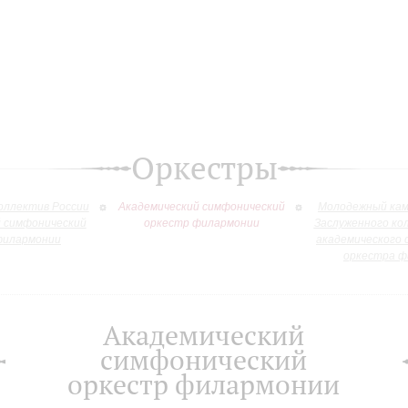
Оркестры
оллектив России
Академический симфонический
Молодежный кам
й симфонический
оркестр филармонии
Заслуженного ко
филармонии
академического 
оркестра ф
Академический
симфонический
оркестр филармонии