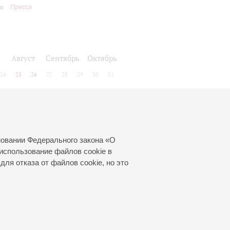
Пресса
Август
Сентябрь
Октябрь
24
25
26
27
28
29
30
31
новании Федерального закона «О
использование файлов cookie в
для отказа от файлов cookie, но это
© 2000—2026
«Санкт-Петербургская
филармония им. Д.Д.Шостаковича»
Создание сайта
—
Интернет-Технологии
, 2016 год