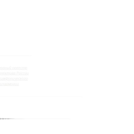
ерный оркестр
ллектива России
симфонического
илармонии