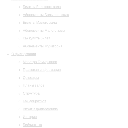
Билеты Большого зала
Абонементы Большого зала
Билеты Малого зала
Абонементы Малого зала
Как купить билет
Абонементы Музитория
О филармонии
Маэстро Темирканов
Правовая информация
Оркестры
Планы залов
Структура
Как добраться
Визит в филармонию
История
Библиотека