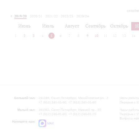
сегодн
2019/20
2020/21
2021/22
2022/23
2023/24
2024/25
2025/26
Июнь
Июль
Август
Сентябрь
Октябрь
Н
1
2
3
4
5
6
7
8
9
10
11
12
13
14
Большой зал:
191186, Санкт-Петербург, Михайловская ул., 2
Часы работы
+7 (812) 240-01-00, +7 (812) 240-01-80
Перерыв с 1
Малый зал:
191011, Санкт-Петербург, Невский пр., 30
Часы работы
+7 (812) 240-01-00, +7 (812) 240-01-70
Перерыв с 1
Вопросы на
Напишите нам:
MAX