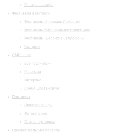
Ресторан и кафе
Фестивали и гастроли
Фестиваль «Площадь Искусств»
Фестиваль «Музыкальная коллекция»
Фестиваль «Барокко в белую ночь»
Гастроли
СМИ о нас
Все публикации
Рецензии
Интервью
Время Шостаковича
Партнеры
Наши партнеры
Фотогалерея
Стать партнером
Просветительские проекты