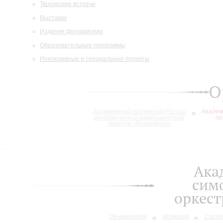
Творческие встречи
Выставки
Издания филармонии
Образовательные программы
Инклюзивные и специальные проекты
О
Заслуженный коллектив России
Академ
академический симфонический
ор
оркестр филармонии
Ака
сим
оркес
Об оркестре
История
Сост