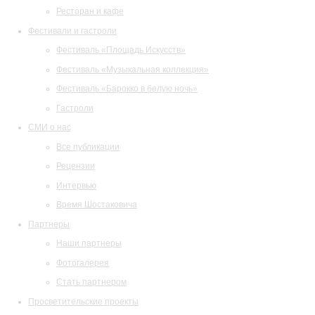
Ресторан и кафе
Фестивали и гастроли
Фестиваль «Площадь Искусств»
Фестиваль «Музыкальная коллекция»
Фестиваль «Барокко в белую ночь»
Гастроли
СМИ о нас
Все публикации
Рецензии
Интервью
Время Шостаковича
Партнеры
Наши партнеры
Фотогалерея
Стать партнером
Просветительские проекты