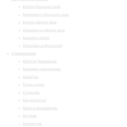
Билеты Большого зала
Абонементы Большого зала
Билеты Малого зала
Абонементы Малого зала
Как купить билет
Абонементы Музитория
О филармонии
Маэстро Темирканов
Правовая информация
Оркестры
Планы залов
Структура
Как добраться
Визит в филармонию
История
Библиотека