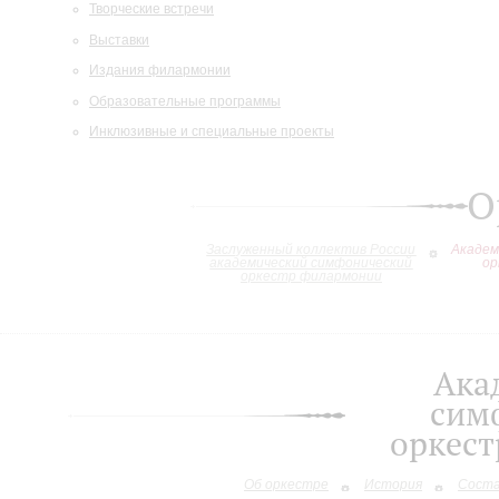
Творческие встречи
Выставки
Издания филармонии
Образовательные программы
Инклюзивные и специальные проекты
О
Заслуженный коллектив России
Академ
академический симфонический
ор
оркестр филармонии
Ака
сим
оркес
Об оркестре
История
Сост